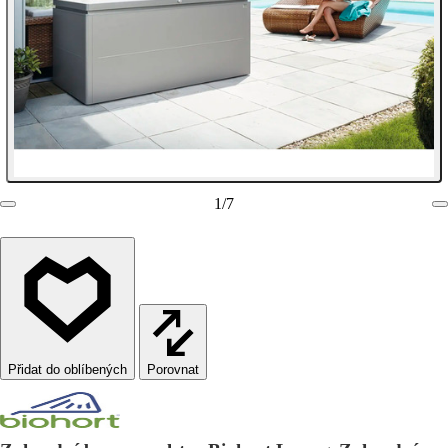
1
/
7
Porovnat