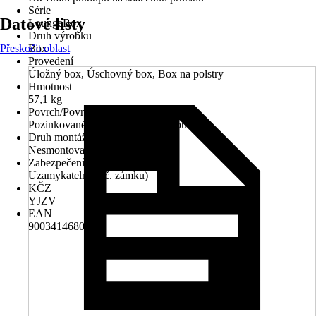
Série
Datové listy
LoungeBox
Druh výrobku
Přeskočit oblast
Box
Provedení
Úložný box, Úschovný box, Box na polstry
Hmotnost
57,1 kg
Povrch/Povrchová úprava
Pozinkované, S práškovou úpravou
Druh montáže
Nesmontované
Zabezpečení
Uzamykatelné (vč. zámku)
KČZ
YJZV
EAN
9003414680753