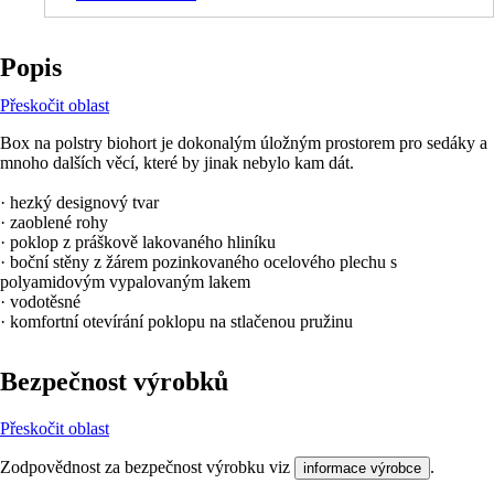
Popis
Přeskočit oblast
Box na polstry biohort je dokonalým úložným prostorem pro sedáky a
mnoho dalších věcí, které by jinak nebylo kam dát.
· hezký designový tvar
· zaoblené rohy
· poklop z práškově lakovaného hliníku
· boční stěny z žárem pozinkovaného ocelového plechu s
polyamidovým vypalovaným lakem
· vodotěsné
· komfortní otevírání poklopu na stlačenou pružinu
Bezpečnost výrobků
Přeskočit oblast
Zodpovědnost za bezpečnost výrobku viz
.
informace výrobce