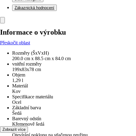
Zákaznická hodnocení
Informace o výrobku
Přeskočit oblast
Rozměry (ŠxVxH)
200.0 cm x 88.5 cm x 84.0 cm
vnitřní rozměry
199x83x78 cm
Objem
1,29 l
Materiál
Kov
Specifikace materiálu
Ocel
Základní barva
Šedá
Barevný odstín
Křemenově šedá
Funkce
Zobrazit více
Otevírání poklopu na stlačenou pružinu