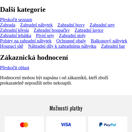
Další kategorie
Přeskočit seznam
Zahrada
Zahradní nábytek
Zahradní boxy
Zahradní sety
Zahradní křesla
Zahradní houpačky
Zahradní lavice
Zahradní lehátka
Pivní sety
Zahradní stoly
Polstry na zahradní nábytek
Ochranné obaly
Balkonový nábytek
Houpací sítě
Náhradní díly k zahradnímu nábytku
Zahradní bar
Zákaznická hodnocení
Přeskočit oblast
Hodnocení mohou být napsána i od zákazníků, kteří zboží
prokazatelně nepoužili nebo nekoupili.
Možnosti platby