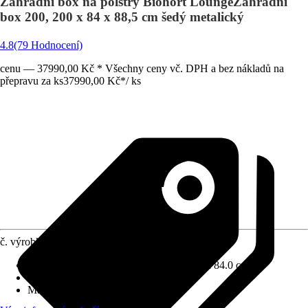
Zahradní box na polstry Biohort LoungeZahradní
box 200, 200 x 84 x 88,5 cm šedý metalický
4.8
(79 Hodnocení)
cenu — 37990,00 Kč * Všechny ceny vč. DPH a bez nákladů na
přepravu za ks
37990,00 Kč
*
/
ks
č. výrobku
6164612
Rozměry (ŠxVxH)
:
200.0 cm x 88.5 cm x 84.0 cm
Objem
:
1,29 l
Materiál
:
Kov