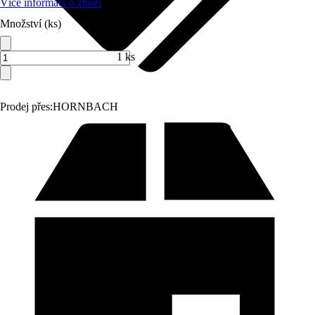
Více informací o zboží
Množství (ks)
1 ks
Prodej přes:
HORNBACH