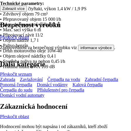
Technické parametry:
• Druh motoru čtyřtakt, výkon 1,4 kW / 1,9 PS
Zobrazit více
• Zdvihový objem 79 cm³
• Přepravovaný objem 15 000 l/h
Bezpečnost výrobků
• Max. dopravovaná výška 22 m
• Max. sací výška 6 m
• Připojovací závit 11/2
Přeskočit oblast
• Objem nádrže 1,7 l
• Palivo benzín
Zodpovědnost za bezpečnost výrobku viz
.
informace výrobce
• Druh motorového oleje 10W-40
• Objem olejové nádržky 0,4 l
• Spotřeba paliva na pohon 0,45 l/h
Další kategorie
• Hladina hluku LWA 109 dB
Přeskočit seznam
Zahrada
Zavlažování
Čerpadla na vodu
Zahradní čerpadla
Ponorná čerpadla
Domácí vodárny
Kalová čerpadla
Čerpadla do sudu
Příslušenství pro čerpadla
Domácí vodní automaty
Zákaznická hodnocení
Přeskočit oblast
Hodnocení mohou být napsána i od zákazníků, kteří zboží