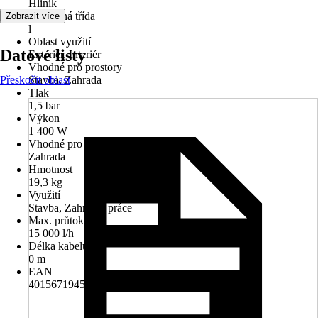
Hliník
Ochranná třída
Zobrazit více
l
Oblast využití
Datové listy
Exteriér, Interiér
Vhodné pro prostory
Přeskočit oblast
Stavba, Zahrada
Tlak
1,5 bar
Výkon
1 400 W
Vhodné pro
Zahrada
Hmotnost
19,3 kg
Využití
Stavba, Zahradní práce
Max. průtok
15 000 l/h
Délka kabelu
0 m
EAN
4015671945051