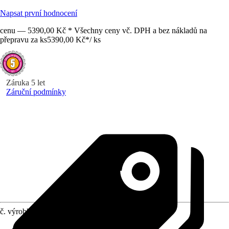
Napsat první hodnocení
cenu — 5390,00 Kč * Všechny ceny vč. DPH a bez nákladů na
přepravu za ks
5390,00 Kč
*
/
ks
Záruka 5 let
Záruční podmínky
č. výrobku
10427144
Provedení
:
Benzínové čerpadlo