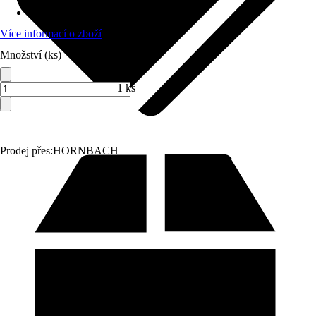
Max. dopravovaná výška
:
22 m
Více informací o zboží
Množství (ks)
1 ks
Prodej přes:
HORNBACH