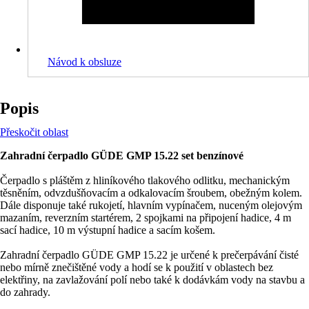
Návod k obsluze
Popis
Přeskočit oblast
Zahradní čerpadlo GÜDE GMP 15.22 set benzínové
Čerpadlo s pláštěm z hliníkového tlakového odlitku, mechanickým
těsněním, odvzdušňovacím a odkalovacím šroubem, obežným kolem.
Dále disponuje také rukojetí, hlavním vypínačem, nuceným olejovým
mazaním, reverzním startérem, 2 spojkami na připojení hadice, 4 m
sací hadice, 10 m výstupní hadice a sacím košem.
Zahradní čerpadlo GÜDE GMP 15.22 je určené k prečerpávání čisté
nebo mírně znečištěné vody a hodí se k použití v oblastech bez
elektřiny, na zavlažování polí nebo také k dodávkám vody na stavbu a
do zahrady.