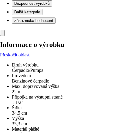
Bezpečnost výrobků
Další kategorie
Zákaznická hodnocení
Informace o výrobku
Přeskočit oblast
Druh výrobku
Čerpadlo/Pumpa
Provedení
Benzínové čerpadlo
Max. dopravovaná výška
22 m
Přípojka na výstupní straně
1 1/2"
Šířka
34,5 cm
Výška
35,3 cm
Materiál pláště