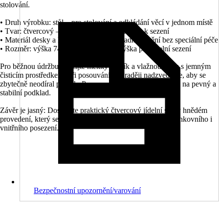
stolování.
• Druh výrobku: stůl – pro stolování a odkládání věcí v jednom místě
• Tvar: čtvercový – přehledné uspořádání míst k sezení
• Materiál desky a konstrukce: plast – snadné čištění bez speciální péče
• Rozměr: výška 745 mm – komfortní výška pro jídelní sezení
Pro běžnou údržbu použijte měkký hadřík a vlažnou vodu s jemným
čisticím prostředkem. Při posouvání stůl raději nadzvedněte, aby se
zbytečně neodíral povrch. Pro rovné postavení ho umístěte na pevný a
stabilní podklad.
Závěr je jasný: Dostanete praktický čtvercový jídelní stůl v hnědém
provedení, který se snadno udržuje a dobře zapadne do venkovního i
vnitřního posezení.
Bezpečnostní upozornění/varování