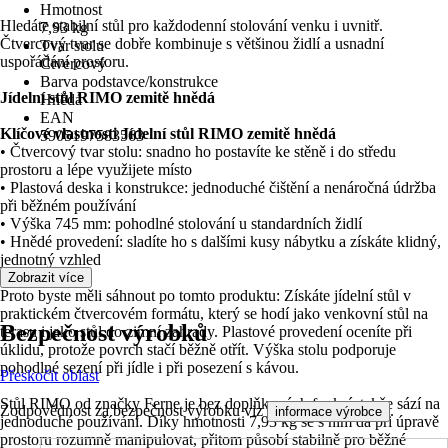
Hmotnost
Hledáte stabilní stůl pro každodenní stolování venku i uvnitř.
7,93 kg
Čtvercový tvar se dobře kombinuje s většinou židlí a usnadní
Tvar stolu
uspořádání prostoru.
Čtvercový
Barva podstavce/konstrukce
Jídelní stůl RIMO zemitě hnědá
Hnědá
EAN
Klíčové vlastnosti Jídelní stůl RIMO zemitě hnědá
5905197583563
• Čtvercový tvar stolu: snadno ho postavíte ke stěně i do středu
prostoru a lépe využijete místo
• Plastová deska i konstrukce: jednoduché čištění a nenáročná údržba
při běžném používání
• Výška 745 mm: pohodlné stolování u standardních židlí
• Hnědé provedení: sladíte ho s dalšími kusy nábytku a získáte klidný,
jednotný vzhled
Zobrazit více
Proto byste měli sáhnout po tomto produktu: Získáte jídelní stůl v
praktickém čtvercovém formátu, který se hodí jako venkovní stůl na
Bezpečnost výrobků
terasu i jako stůl do zimní zahrady. Plastové provedení oceníte při
úklidu, protože povrch stačí běžně otřít. Výška stolu podporuje
pohodlné sezení při jídle i při posezení s kávou.
Přeskočit oblast
Stůl RIMO od značky Ferne je bez doplňkových funkcí, takže sází na
Zodpovědnost za bezpečnost výrobku viz
.
informace výrobce
jednoduché používání. Díky hmotnosti 7,93 kg se s ním dá při úpravě
prostoru rozumně manipulovat, přitom působí stabilně pro běžné