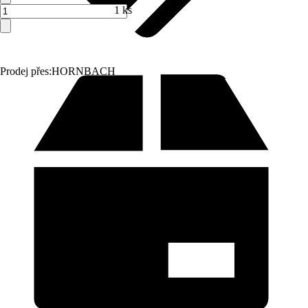
1 ks
Prodej přes:
HORNBACH