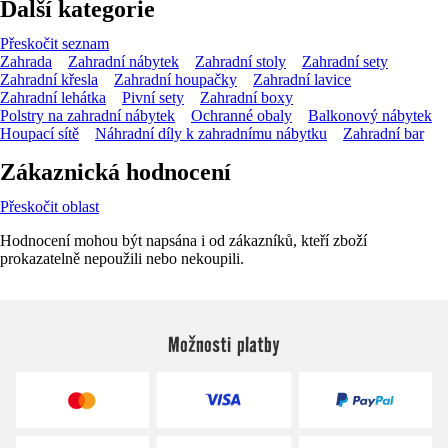
Další kategorie
Přeskočit seznam
Zahrada
Zahradní nábytek
Zahradní stoly
Zahradní sety
Zahradní křesla
Zahradní houpačky
Zahradní lavice
Zahradní lehátka
Pivní sety
Zahradní boxy
Polstry na zahradní nábytek
Ochranné obaly
Balkonový nábytek
Houpací sítě
Náhradní díly k zahradnímu nábytku
Zahradní bar
Zákaznická hodnocení
Přeskočit oblast
Hodnocení mohou být napsána i od zákazníků, kteří zboží
prokazatelně nepoužili nebo nekoupili.
Možnosti platby