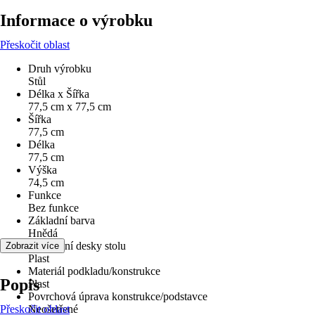
Informace o výrobku
Přeskočit oblast
Druh výrobku
Stůl
Délka x Šířka
77,5 cm x 77,5 cm
Šířka
77,5 cm
Délka
77,5 cm
Výška
74,5 cm
Funkce
Bez funkce
Základní barva
Hnědá
Provedení desky stolu
Zobrazit více
Plast
Materiál podkladu/konstrukce
Popis
Plast
Povrchová úprava konstrukce/podstavce
Přeskočit oblast
Neošetřené