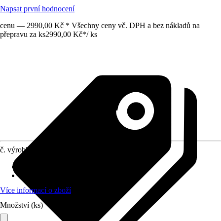
Napsat první hodnocení
cenu — 2990,00 Kč * Všechny ceny vč. DPH a bez nákladů na
přepravu za ks
2990,00 Kč
*
/
ks
č. výrobku
12772648
Provedení desky stolu
:
Plast
Funkce
:
Bez funkce
Více informací o zboží
Množství (ks)