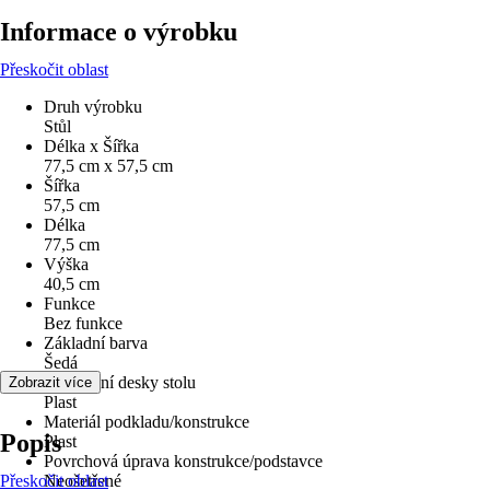
Informace o výrobku
Přeskočit oblast
Druh výrobku
Stůl
Délka x Šířka
77,5 cm x 57,5 cm
Šířka
57,5 cm
Délka
77,5 cm
Výška
40,5 cm
Funkce
Bez funkce
Základní barva
Šedá
Provedení desky stolu
Zobrazit více
Plast
Materiál podkladu/konstrukce
Popis
Plast
Povrchová úprava konstrukce/podstavce
Přeskočit oblast
Neošetřené