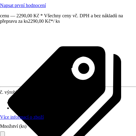
Napsat první hodnocení
cenu — 2290,00 Kč * Všechny ceny vč. DPH a bez nákladů na
přepravu za ks
2290,00 Kč
*
/
ks
č. výrobku
12772657
Provedení desky stolu
:
Plast
Funkce
:
Bez funkce
Více informací o zboží
Množství (ks)