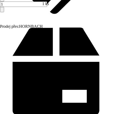
1 ks
Prodej přes:
HORNBACH