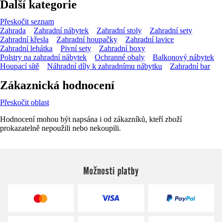
Další kategorie
Přeskočit seznam
Zahrada
Zahradní nábytek
Zahradní stoly
Zahradní sety
Zahradní křesla
Zahradní houpačky
Zahradní lavice
Zahradní lehátka
Pivní sety
Zahradní boxy
Polstry na zahradní nábytek
Ochranné obaly
Balkonový nábytek
Houpací sítě
Náhradní díly k zahradnímu nábytku
Zahradní bar
Zákaznická hodnocení
Přeskočit oblast
Hodnocení mohou být napsána i od zákazníků, kteří zboží
prokazatelně nepoužili nebo nekoupili.
Možnosti platby