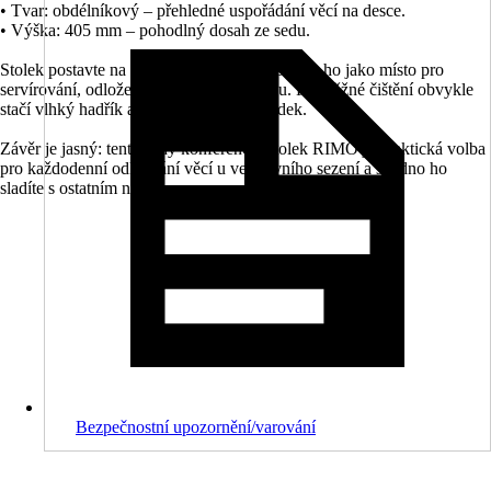
• Tvar: obdélníkový – přehledné uspořádání věcí na desce.
• Výška: 405 mm – pohodlný dosah ze sedu.
Stolek postavte na rovný podklad a používejte ho jako místo pro
servírování, odložení knihy nebo telefonu. Pro běžné čištění obvykle
stačí vlhký hadřík a jemný čisticí prostředek.
Závěr je jasný: tento šedý konferenční stolek RIMO je praktická volba
pro každodenní odkládání věcí u venkovního sezení a snadno ho
sladíte s ostatním nábytkem.
Bezpečnostní upozornění/varování