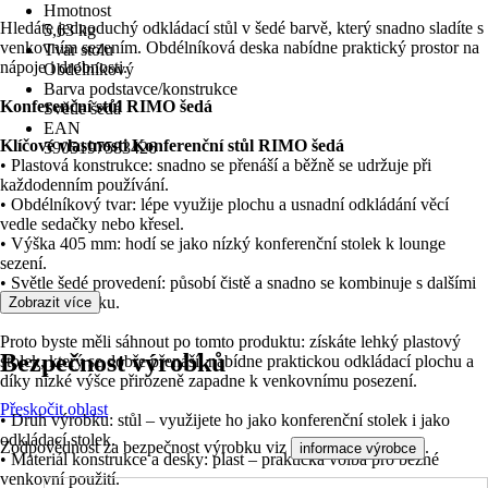
Hmotnost
Hledáte jednoduchý odkládací stůl v šedé barvě, který snadno sladíte s
5,63 kg
venkovním sezením. Obdélníková deska nabídne praktický prostor na
Tvar stolu
nápoje i drobnosti.
Obdélníkový
Barva podstavce/konstrukce
Konferenční stůl RIMO šedá
Světle šedá
EAN
Klíčové vlastnosti Konferenční stůl RIMO šedá
5905197583426
• Plastová konstrukce: snadno se přenáší a běžně se udržuje při
každodenním používání.
• Obdélníkový tvar: lépe využije plochu a usnadní odkládání věcí
vedle sedačky nebo křesel.
• Výška 405 mm: hodí se jako nízký konferenční stolek k lounge
sezení.
• Světle šedé provedení: působí čistě a snadno se kombinuje s dalšími
barvami nábytku.
Zobrazit více
Proto byste měli sáhnout po tomto produktu: získáte lehký plastový
Bezpečnost výrobků
stolek, který se dobře přenáší, nabídne praktickou odkládací plochu a
díky nízké výšce přirozeně zapadne k venkovnímu posezení.
Přeskočit oblast
• Druh výrobku: stůl – využijete ho jako konferenční stolek i jako
odkládací stolek.
Zodpovědnost za bezpečnost výrobku viz
.
informace výrobce
• Materiál konstrukce a desky: plast – praktická volba pro běžné
venkovní použití.