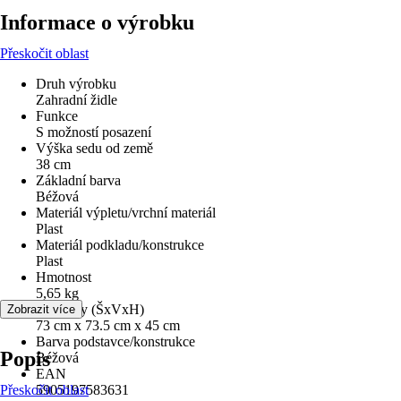
Informace o výrobku
Přeskočit oblast
Druh výrobku
Zahradní židle
Funkce
S možností posazení
Výška sedu od země
38 cm
Základní barva
Béžová
Materiál výpletu/vrchní materiál
Plast
Materiál podkladu/konstrukce
Plast
Hmotnost
5,65 kg
Rozměry (ŠxVxH)
Zobrazit více
73 cm x 73.5 cm x 45 cm
Barva podstavce/konstrukce
Popis
Béžová
EAN
Přeskočit oblast
5905197583631