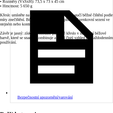
• Rozměry (VxŠxH): 73,5 x 73 x 45 cm
• Hmotnost: 5 650 g
Křeslo umístěte na rovný podklad. Pro údržbu stačí běžné čištění podle
míry znečištění. Béžové křeslo dobře doplní další venkovní sezení ve
stejném nebo kontrastním odstínu.
Závěr je jasný: získáte pohodlné plastové křeslo v neutrální béžové
barvě, které se snadno kombinuje a udrží čistý vzhled při každodenním
používání.
Bezpečnostní upozornění/varování