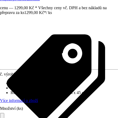
cenu — 1299,00 Kč * Všechny ceny vč. DPH a bez nákladů na
přepravu za ks
1299,00 Kč
*
/
ks
č. výrobku
12772697
Základní barva
:
Béžová
Funkce
:
S možností posazení
Rozměry (ŠxVxH)
:
73 cm x 73.5 cm x 45 cm
Více informací o zboží
Množství (ks)