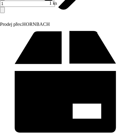
1 ks
Prodej přes:
HORNBACH