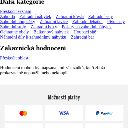
Další kategorie
Přeskočit seznam
Zahrada
Zahradní nábytek
Zahradní křesla
Zahradní sety
Zahradní houpačky
Zahradní lavice
Zahradní lehátka
Pivní sety
Zahradní stoly
Zahradní boxy
Polstry na zahradní nábytek
Ochranné obaly
Balkonový nábytek
Houpací sítě
Náhradní díly k zahradnímu nábytku
Zahradní bar
Zákaznická hodnocení
Přeskočit oblast
Hodnocení mohou být napsána i od zákazníků, kteří zboží
prokazatelně nepoužili nebo nekoupili.
Možnosti platby