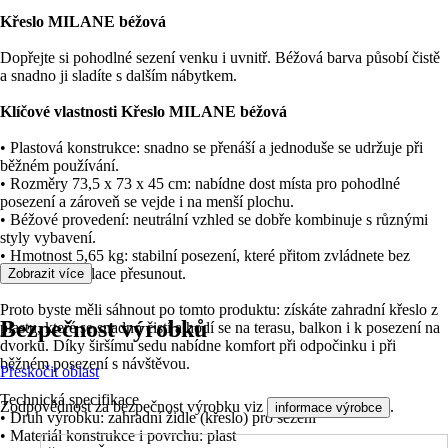
Křeslo MILANE béžová
Dopřejte si pohodlné sezení venku i uvnitř. Béžová barva působí čistě
a snadno ji sladíte s dalším nábytkem.
Klíčové vlastnosti Křeslo MILANE béžová
• Plastová konstrukce: snadno se přenáší a jednoduše se udržuje při
běžném používání.
• Rozměry 73,5 x 73 x 45 cm: nabídne dost místa pro pohodlné
posezení a zároveň se vejde i na menší plochu.
• Béžové provedení: neutrální vzhled se dobře kombinuje s různými
styly vybavení.
• Hmotnost 5,65 kg: stabilní posezení, které přitom zvládnete bez
složité manipulace přesunout.
Zobrazit více
Proto byste měli sáhnout po tomto produktu: získáte zahradní křeslo z
Bezpečnost výrobků
plastu, které se snadno čistí a hodí se na terasu, balkon i k posezení na
dvorku. Díky širšímu sedu nabídne komfort při odpočinku i při
běžném posezení s návštěvou.
Přeskočit oblast
Technická specifikace
Zodpovědnost za bezpečnost výrobku viz
.
informace výrobce
• Druh výrobku: zahradní židle (křeslo) pro sezení
• Materiál konstrukce i povrchu: plast