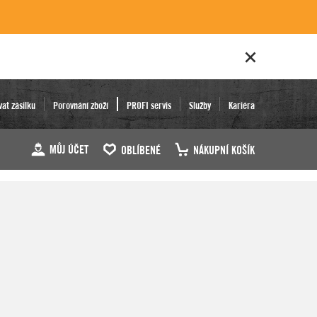
vat zásilku
Porovnání zboží
PROFI servis
Služby
Kariéra
MŮJ ÚČET
OBLÍBENÉ
NÁKUPNÍ KOŠÍK