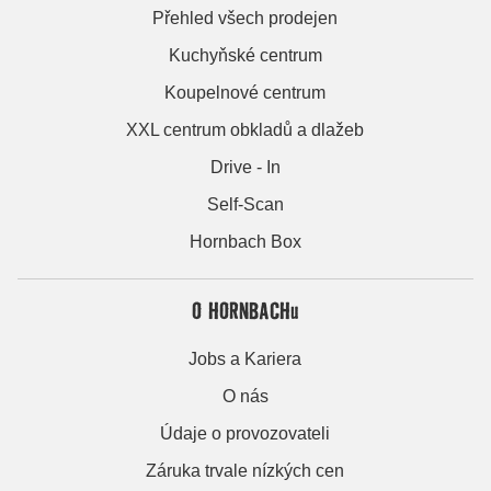
Přehled všech prodejen
Kuchyňské centrum
Koupelnové centrum
XXL centrum obkladů a dlažeb
Drive - In
Self-Scan
Hornbach Box
O HORNBACHu
Jobs a Kariera
O nás
Údaje o provozovateli
Záruka trvale nízkých cen