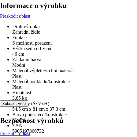
Informace o výrobku
Přeskočit oblast
Druh výrobku
Zahradní židle
Funkce
S možností posazení
Výška sedu od země
46 cm
Základní barva
Modrá
Materiál výpletu/vrchní materiál
Plast
Materiál podkladu/konstrukce
Plast
Hmotnost
3,65 kg
Rozměry (ŠxVxH)
Zobrazit více
54.5 cm x 81 cm x 37.3 cm
Barva podstavce/konstrukce
Bezpečnost výrobků
Modrá
EAN
5905197860732
Přeskočit oblast