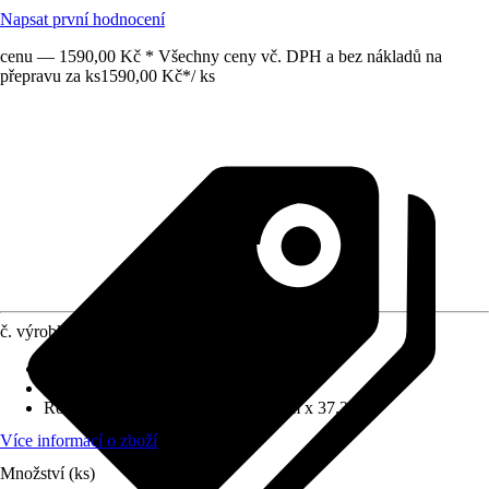
Napsat první hodnocení
cenu — 1590,00 Kč * Všechny ceny vč. DPH a bez nákladů na
přepravu za ks
1590,00 Kč
*
/
ks
č. výrobku
12772728
Základní barva
:
Modrá
Funkce
:
S možností posazení
Rozměry (ŠxVxH)
:
54.5 cm x 81 cm x 37.3 cm
Více informací o zboží
Množství (ks)