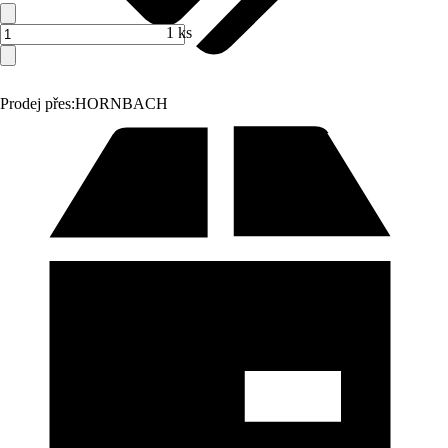
1 ks
Prodej přes:
HORNBACH