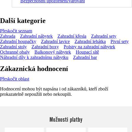
Bezpečnostní upozornění/varování
Další kategorie
Přeskočit seznam
Zahrada
Zahradní nábytek
Zahradní křesla
Zahradní sety
Zahradní houpačky
Zahradní lavice
Zahradní lehátka
Pivní sety
Zahradní stoly
Zahradní boxy
Polstry na zahradní nábytek
Ochranné obaly
Balkonový nábytek
Houpací sítě
Náhradní díly k zahradnímu nábytku
Zahradní bar
Zákaznická hodnocení
Přeskočit oblast
Hodnocení mohou být napsána i od zákazníků, kteří zboží
prokazatelně nepoužili nebo nekoupili.
Možnosti platby