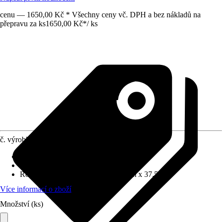
cenu — 1650,00 Kč * Všechny ceny vč. DPH a bez nákladů na
přepravu za ks
1650,00 Kč
*
/
ks
č. výrobku
12772709
Základní barva
:
Zelená
Funkce
:
S možností posazení
Rozměry (ŠxVxH)
:
53 cm x 82.5 cm x 37.5 cm
Více informací o zboží
Množství (ks)