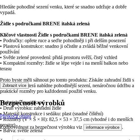
Hledáte pohodlné sezení venku, které se snadno udržuje a dobře
vypadá.
Židle s područkami BRENE italská zelená
Klíčové vlastnosti Židle s područkami BRENE italská zelená
• Područky: opřete ruce a seďte pohodlněji i při delším posezení
• Plastová konstrukce: snadno ji očistíte a zvládá běžné venkovní
používání
• Světle zelené provedení: přidá prostoru svěží, čistý vzhled
• Kompaktní rozměry: židle se lépe vejde i na menší balkon nebo
terasu
Proto byste měli sáhnout po tomto produktu: Získáte zahradní židli s
područkami, která nabídne pohodlnější sezení, nenáročnou údržbu a
Zobrazit více
praktické rozměry pro každodenní použití venku.
Bezpečnost výrobků
Technická specifikace
• Druh výrobku: zahradní židle
• Materiál konstrukce i sedáku: plast (snadné čištění)
Přeskočit oblast
• Rozměry (V × Š × H): 82,5 × 53 × 37,5 cm (vhodné i do menších
prostor)
Zodpovědnost za bezpečnost výrobku viz
.
informace výrobce
• Barva: světle zelená