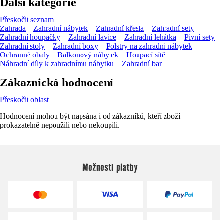
Další kategorie
Přeskočit seznam
Zahrada
Zahradní nábytek
Zahradní křesla
Zahradní sety
Zahradní houpačky
Zahradní lavice
Zahradní lehátka
Pivní sety
Zahradní stoly
Zahradní boxy
Polstry na zahradní nábytek
Ochranné obaly
Balkonový nábytek
Houpací sítě
Náhradní díly k zahradnímu nábytku
Zahradní bar
Zákaznická hodnocení
Přeskočit oblast
Hodnocení mohou být napsána i od zákazníků, kteří zboží
prokazatelně nepoužili nebo nekoupili.
Možnosti platby