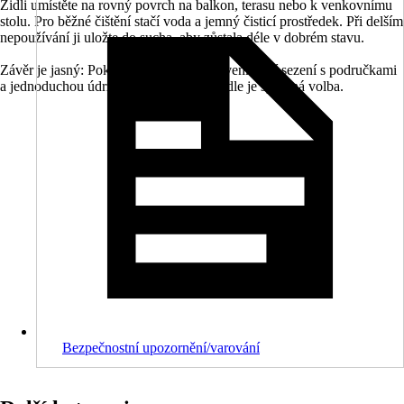
Židli umístěte na rovný povrch na balkon, terasu nebo k venkovnímu
stolu. Pro běžné čištění stačí voda a jemný čisticí prostředek. Při delším
nepoužívání ji uložte do sucha, aby zůstala déle v dobrém stavu.
Závěr je jasný: Pokud chcete pohodlné venkovní sezení s područkami
a jednoduchou údržbou, tato plastová židle je správná volba.
Bezpečnostní upozornění/varování