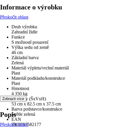
Informace o výrobku
Přeskočit oblast
Druh výrobku
Zahradní židle
Funkce
S možností posazení
Výška sedu od země
46 cm
Základní barva
Zelená
Materiál výpletu/vrchní materiál
Plast
Materiál podkladu/konstrukce
Plast
Hmotnost
4 350 kg
Rozměry (ŠxVxH)
Zobrazit více
53 cm x 82.5 cm x 37.5 cm
Barva podstavce/konstrukce
Popis
Světle zelená
EAN
Přeskočit oblast
5905197582177