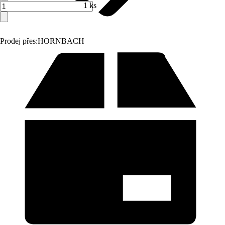
1 ks
Prodej přes:
HORNBACH