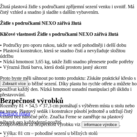
Žlutá plastová židle s područkami zpříjemní sezení venku i uvnitř. Má
čistý vzhled a snadno ji sladíte s dalším vybavením.
Židle s područkami NEXO zářivá žlutá
Klíčové vlastnosti Židle s područkami NEXO zářivá žlutá
• Područky pro oporu rukou, takže se sedí pohodlněji i delší dobu
• Plastová konstrukce, která se snadno čistí a nevyžaduje složitou
údržbu
• Nízká hmotnost 3,65 kg, takže židli snadno přenesete podle potřeby
• Výrazná žlutá barva, která dodá prostoru jasný akcent
Proto byste měli sáhnout po tomto produktu: Získáte praktické křeslo s
područkami pro běžné sezení. Díky plastu ho rychle otřete a můžete ho
Zobrazit více
používat každý den. Nízká hmotnost usnadní manipulaci při úklidu i
přestavování.
Bezpečnost výrobků
Rozměry 81 × 54,5 × 37,3 cm pomáhají s výběrem místa u stolu nebo
na terase. Plastový sedák i konstrukce působí jednotně a udržují čistý
Přeskočit oblast
vzhled bez náročné péče. Značka Ferne se zaměřuje na plastový
nábytek pro každodenní použití.
Zodpovědnost za bezpečnost výrobku viz
.
informace výrobce
• Výška: 81 cm – pohodlné sezení u běžných stolů