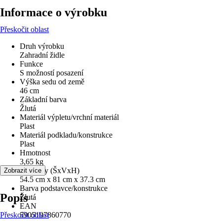
Informace o výrobku
Přeskočit oblast
Druh výrobku
Zahradní židle
Funkce
S možností posazení
Výška sedu od země
46 cm
Základní barva
Žlutá
Materiál výpletu/vrchní materiál
Plast
Materiál podkladu/konstrukce
Plast
Hmotnost
3,65 kg
Rozměry (ŠxVxH)
Zobrazit více
54.5 cm x 81 cm x 37.3 cm
Barva podstavce/konstrukce
Popis
Žlutá
EAN
Přeskočit oblast
5905197860770