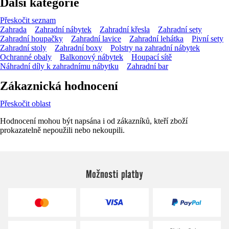
Další kategorie
Přeskočit seznam
Zahrada
Zahradní nábytek
Zahradní křesla
Zahradní sety
Zahradní houpačky
Zahradní lavice
Zahradní lehátka
Pivní sety
Zahradní stoly
Zahradní boxy
Polstry na zahradní nábytek
Ochranné obaly
Balkonový nábytek
Houpací sítě
Náhradní díly k zahradnímu nábytku
Zahradní bar
Zákaznická hodnocení
Přeskočit oblast
Hodnocení mohou být napsána i od zákazníků, kteří zboží
prokazatelně nepoužili nebo nekoupili.
Možnosti platby