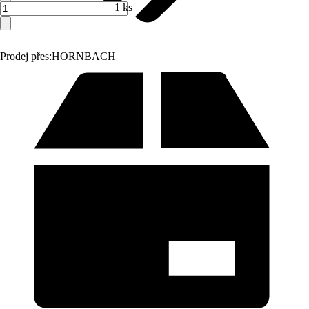
1 ks
Prodej přes:
HORNBACH