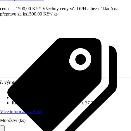
cenu — 1590,00 Kč * Všechny ceny vč. DPH a bez nákladů na
přepravu za ks
1590,00 Kč
*
/
ks
č. výrobku
12772698
Základní barva
:
Žlutá
Funkce
:
S možností posazení
Rozměry (ŠxVxH)
:
54.5 cm x 81 cm x 37.3 cm
Více informací o zboží
Množství (ks)