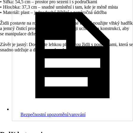
• Šířka: 54,5 cm – prostor pro sezení i s područkami
• Hloubka: 37,3 cm – snadné umístění i tam, kde je méně místa
• Materiál: plast – jednoduché čištění a nenáročná údržba
Židli postavte na rovný povrch. Pro běžné čištění použijte vlhký hadřík
a jemný čisticí prostředek. Při přenášení ji uchopte za konstrukci, aby
se manipulace držela pevně v ruce.
Závěr je jasný: Dostanete lehkou plastovou židli s područkami, která se
snadno udržuje a dobře zapadne do každodenního sezení.
Bezpečnostní upozornění/varování