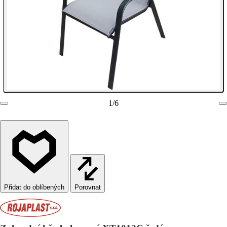
1
/
6
Porovnat