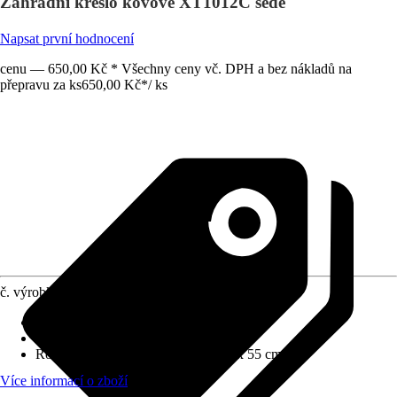
Zahradní křeslo kovové XT1012C šedé
Napsat první hodnocení
cenu — 650,00 Kč * Všechny ceny vč. DPH a bez nákladů na
přepravu za ks
650,00 Kč
*
/
ks
č. výrobku
10621257
Základní barva
:
Černá
Funkce
:
S možností posazení
Rozměry (ŠxVxH)
:
55 cm x 95 cm x 55 cm
Více informací o zboží