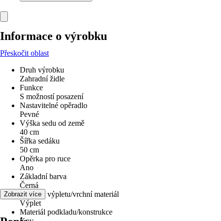
Informace o výrobku
Přeskočit oblast
Druh výrobku
Zahradní židle
Funkce
S možností posazení
Nastavitelné opěradlo
Pevné
Výška sedu od země
40 cm
Šířka sedáku
50 cm
Opěrka pro ruce
Ano
Základní barva
Černá
Materiál výpletu/vrchní materiál
Zobrazit více
Výplet
Materiál podkladu/konstrukce
Kov