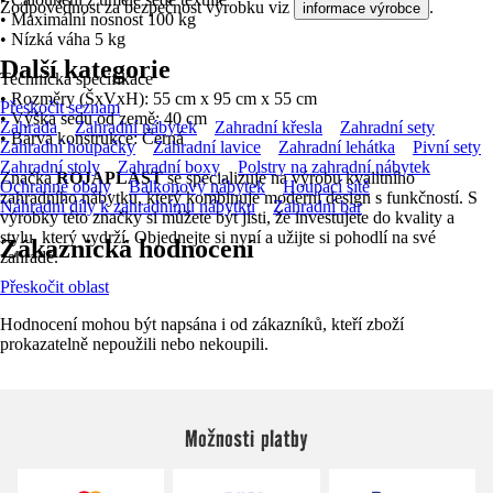
Zodpovědnost za bezpečnost výrobku viz
.
informace výrobce
• Maximální nosnost 100 kg
• Nízká váha 5 kg
Další kategorie
Technická specifikace
• Rozměry (ŠxVxH): 55 cm x 95 cm x 55 cm
Přeskočit seznam
• Výška sedu od země: 40 cm
Zahrada
Zahradní nábytek
Zahradní křesla
Zahradní sety
• Barva konstrukce: Černá
Zahradní houpačky
Zahradní lavice
Zahradní lehátka
Pivní sety
Zahradní stoly
Zahradní boxy
Polstry na zahradní nábytek
Značka
ROJAPLAST
se specializuje na výrobu kvalitního
Ochranné obaly
Balkonový nábytek
Houpací sítě
zahradního nábytku, který kombinuje moderní design s funkčností. S
Náhradní díly k zahradnímu nábytku
Zahradní bar
výrobky této značky si můžete být jisti, že investujete do kvality a
stylu, který vydrží. Objednejte si nyní a užijte si pohodlí na své
Zákaznická hodnocení
zahradě.
Přeskočit oblast
Hodnocení mohou být napsána i od zákazníků, kteří zboží
prokazatelně nepoužili nebo nekoupili.
Možnosti platby