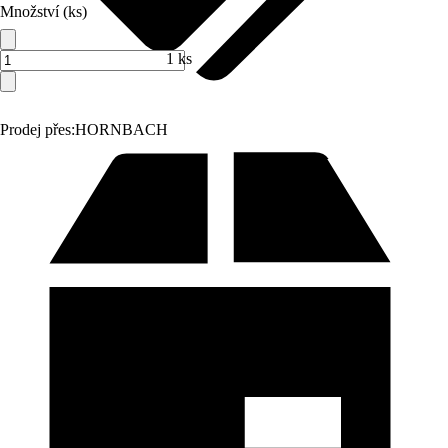
Množství (ks)
1 ks
Prodej přes:
HORNBACH