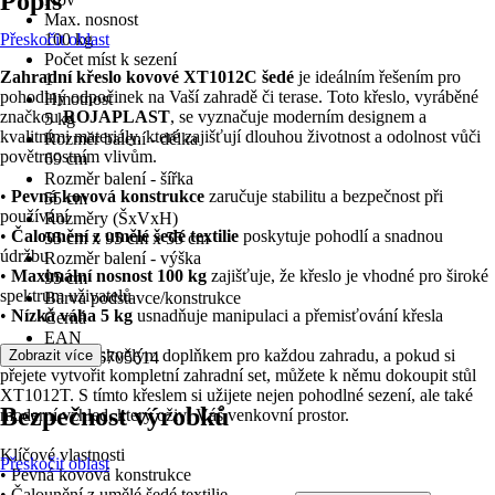
Popis
Max. nosnost
Přeskočit oblast
100 kg
Počet míst k sezení
Zahradní křeslo kovové XT1012C šedé
je ideálním řešením pro
1
pohodlný odpočinek na Vaší zahradě či terase. Toto křeslo, vyráběné
Hmotnost
značkou
ROJAPLAST
, se vyznačuje moderním designem a
5 kg
kvalitními materiály, které zajišťují dlouhou životnost a odolnost vůči
Rozměr balení - délka
povětrnostním vlivům.
69 cm
Rozměr balení - šířka
•
Pevná kovová konstrukce
zaručuje stabilitu a bezpečnost při
55 cm
používání
Rozměry (ŠxVxH)
•
Čalounění z umělé šedé textilie
poskytuje pohodlí a snadnou
55 cm x 95 cm x 55 cm
údržbu
Rozměr balení - výška
•
Maximální nosnost 100 kg
zajišťuje, že křeslo je vhodné pro široké
95 cm
spektrum uživatelů
Barva podstavce/konstrukce
•
Nízká váha 5 kg
usnadňuje manipulaci a přemisťování křesla
Černá
EAN
Toto křeslo je skvělým doplňkem pro každou zahradu, a pokud si
Zobrazit více
8595226705614
přejete vytvořit kompletní zahradní set, můžete k němu dokoupit stůl
XT1012T. S tímto křeslem si užijete nejen pohodlné sezení, ale také
Bezpečnost výrobků
moderní vzhled, který oživí Váš venkovní prostor.
Klíčové vlastnosti
Přeskočit oblast
• Pevná kovová konstrukce
• Čalounění z umělé šedé textilie