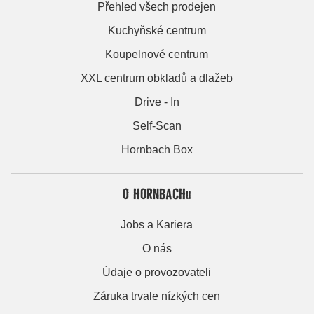
Přehled všech prodejen
Kuchyňské centrum
Koupelnové centrum
XXL centrum obkladů a dlažeb
Drive - In
Self-Scan
Hornbach Box
O HORNBACHu
Jobs a Kariera
O nás
Údaje o provozovateli
Záruka trvale nízkých cen