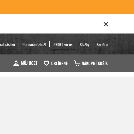
vat zásilku
Porovnání zboží
PROFI servis
Služby
Kariéra
MŮJ ÚČET
OBLÍBENÉ
NÁKUPNÍ KOŠÍK