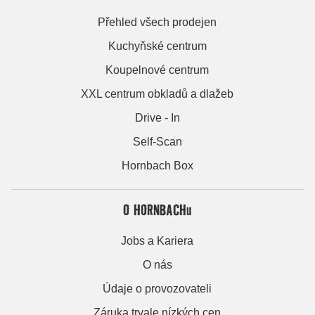
Přehled všech prodejen
Kuchyňské centrum
Koupelnové centrum
XXL centrum obkladů a dlažeb
Drive - In
Self-Scan
Hornbach Box
O HORNBACHu
Jobs a Kariera
O nás
Údaje o provozovateli
Záruka trvale nízkých cen