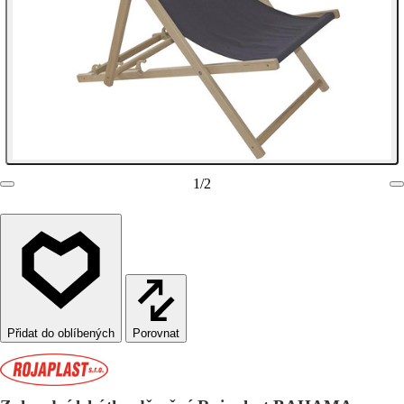
1
/
2
Porovnat