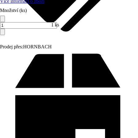
Více informací o zboží
Množství (ks)
1 ks
Prodej přes:
HORNBACH