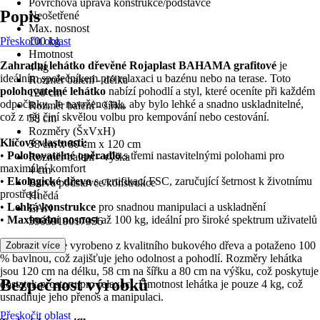
Povrchová úprava konstrukce/podstavce
Popis
Neošetřené
Max. nosnost
Přeskočit oblast
100 kg
Hmotnost
Zahradní lehátko dřevěné Rojaplast BAHAMA grafitové
je
4 kg
ideálním společníkem pro relaxaci u bazénu nebo na terase. Toto
Rozměr balení - délka
polohovatelné lehátko
nabízí pohodlí a styl, které oceníte při každém
120 cm
odpočinku. Je navrženo tak, aby bylo lehké a snadno uskladnitelné,
Rozměr balení - šířka
což z něj činí skvělou volbu pro kempování nebo cestování.
58 cm
Rozměry (ŠxVxH)
Klíčové vlastnosti:
58 cm x 80 cm x 120 cm
•
Polohovatelné opěradlo
s třemi nastavitelnými polohami pro
Rozměr balení - výška
maximální komfort
4 cm
•
Ekologické dřevo
s certifikací FSC, zaručující šetrnost k životnímu
Barva podstavce/konstrukce
prostředí
Hnědá
•
Lehká konstrukce
pro snadnou manipulaci a uskladnění
EAN
•
Maximální nosnost
až 100 kg, ideální pro široké spektrum uživatelů
5905919017956
Toto lehátko je vyrobeno z kvalitního bukového dřeva a potaženo 100
Zobrazit více
% bavlnou, což zajišťuje jeho odolnost a pohodlí. Rozměry lehátka
jsou 120 cm na délku, 58 cm na šířku a 80 cm na výšku, což poskytuje
Bezpečnost výrobků
dostatek prostoru pro relaxaci. Hmotnost lehátka je pouze 4 kg, což
usnadňuje jeho přenos a manipulaci.
Přeskočit oblast