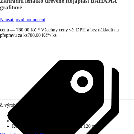
Zahradní lehátko dřevěné Rojaplast BAHAMA
grafitové
Napsat první hodnocení
cenu — 780,00 Kč * Všechny ceny vč. DPH a bez nákladů na
přepravu za ks
780,00 Kč
*
/
ks
č. výrobku
10500679
Základní barva
:
Dřevo, Šedá
Funkce
:
Sklápěcí, Polohovatelné
Rozměry (ŠxVxH)
:
58 cm x 80 cm x 120 cm