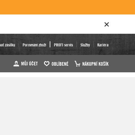
vat zásilku
Porovnání zboží
PROFI servis
Služby
Kariéra
MŮJ ÚČET
OBLÍBENÉ
NÁKUPNÍ KOŠÍK