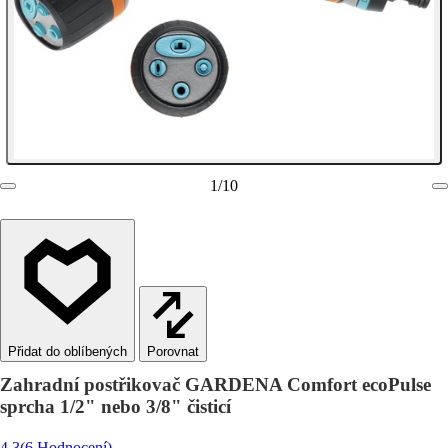
1
/
10
Porovnat
Zahradní postřikovač GARDENA Comfort ecoPulse
sprcha 1/2" nebo 3/8" čisticí
4.3
(6 Hodnocení)