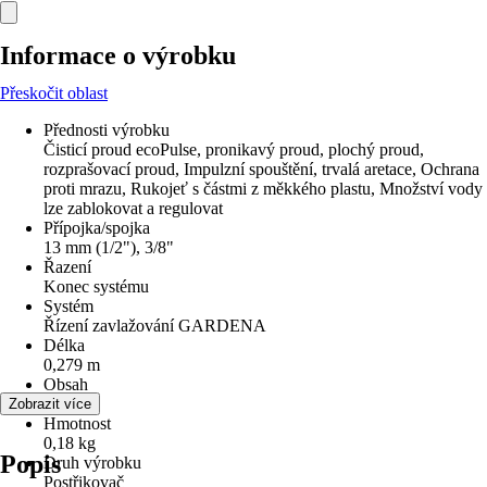
Informace o výrobku
Přeskočit oblast
Přednosti výrobku
Čisticí proud ecoPulse, pronikavý proud, plochý proud,
rozprašovací proud, Impulzní spouštění, trvalá aretace, Ochrana
proti mrazu, Rukojeť s částmi z měkkého plastu, Množství vody
lze zablokovat a regulovat
Přípojka/spojka
13 mm (1/2"), 3/8"
Řazení
Konec systému
Systém
Řízení zavlažování GARDENA
Délka
0,279 m
Obsah
1 Kus
Zobrazit více
Hmotnost
0,18 kg
Popis
Druh výrobku
Postřikovač