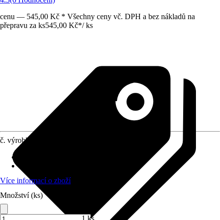
cenu — 545,00 Kč * Všechny ceny vč. DPH a bez nákladů na
přepravu za ks
545,00 Kč
*
/
ks
č. výrobku
4657310
Přípojka/spojka
:
13 mm (1/2"), 3/8"
Materiál
:
Plast
Více informací o zboží
Množství (ks)
1 ks