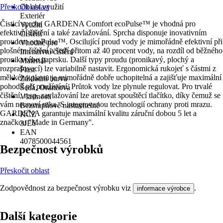
Přeskočit oblast
Oblast využití
Exteriér
Čisticí sprcha GARDENA Comfort ecoPulse™ je vhodná pro
Využití
efektivní čištění a také zavlažování. Sprcha disponuje inovativním
Čištění
proudem ecoPulse™. Oscilující proud vody je mimořádně efektivní při
Vhodné pro
plošném čištění a šetří přitom až 40 procent vody, na rozdíl od běžného
Intenzivní čištění
pronikavého paprsku. Další typy proudu (pronikavý, plochý a
Materiál
rozprašovací) lze variabilně nastavit. Ergonomická rukojeť s částmi z
Plast
měkkého plastu je mimořádně dobře uchopitelná a zajišťuje maximální
Základní barva
pohodlí při používání. Průtok vody lze plynule regulovat. Pro trvalé
Šedá, Oranžová
čištění, resp. zavlažování lze aretovat spouštěcí tlačítko, díky čemuž se
Vlastnosti
vám neunaví ruka. S integrovanou technologií ochrany proti mrazu.
Bezstupňově nastavitelné
GARDENA garantuje maximální kvalitu záruční dobou 5 let a
KČZ
značkou ''Made in Germany''.
3JE6
EAN
4078500044561
Bezpečnost výrobků
Přeskočit oblast
Zodpovědnost za bezpečnost výrobku viz
.
informace výrobce
Další kategorie