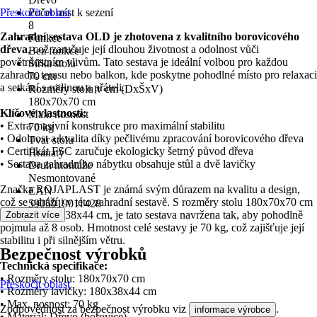
Přeskočit oblast
Počet míst k sezení
8
Zahradní sestava OLD je zhotovena z kvalitního borovicového
Funkce
dřeva
, což zaručuje její dlouhou životnost a odolnost vůči
Bez funkce
povětrnostním vlivům. Tato sestava je ideální volbou pro každou
Šířka stolu
zahradu, terasu nebo balkon, kde poskytne pohodlné místo pro relaxaci
70 cm
a setkání s rodinou a přáteli.
Rozměry stolu v cm (DxŠxV)
180x70x70 cm
Klíčové vlastnosti:
Max. nosnost
• Extra masivní konstrukce pro maximální stabilitu
70 kg
• Odolnost a kvalita díky pečlivému zpracování borovicového dřeva
Tvar stolu
• Certifikát FSC zaručuje ekologicky šetrný původ dřeva
Hranatý
• Sestava zahradního nábytku obsahuje stůl a dvě lavičky
Druh montáže
Nesmontované
Značka ROJAPLAST je známá svým důrazem na kvalitu a design,
EAN
což se odráží i v této zahradní sestavě. S rozměry stolu 180x70x70 cm
5905919011428
a laviček 180x38x44 cm, je tato sestava navržena tak, aby pohodlně
Zobrazit více
pojmula až 8 osob. Hmotnost celé sestavy je 70 kg, což zajišťuje její
stabilitu i při silnějším větru.
Bezpečnost výrobků
Technická specifikace:
• Rozměry stolu: 180x70x70 cm
Přeskočit oblast
• Rozměry lavičky: 180x38x44 cm
• Max. nosnost: 70 kg
Zodpovědnost za bezpečnost výrobku viz
.
informace výrobce
• Materiál: Dřevo (borovice)