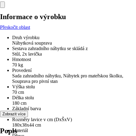
Informace o výrobku
Přeskočit oblast
Druh výrobku
Nábytková souprava
Sestava zahradního nábytku se skládá z
Stůl, 2x lavička
Hmotnost
70 kg
Provedení
Sada zahradního nábytku, Nábytek pro mateřskou školku,
Souprava pro pivní stan
Výška stolu
70 cm
Délka stolu
180 cm
Základní barva
Přírodní
Zobrazit více
Rozměry lavice v cm (DxŠxV)
180x38x44 cm
Popis
Materiál
Dřevo