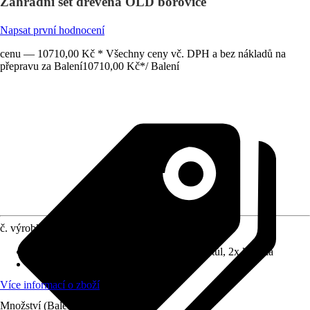
Zahradní set dřevěná OLD borovice
Napsat první hodnocení
cenu — 10710,00 Kč * Všechny ceny vč. DPH a bez nákladů na
přepravu za Balení
10710,00 Kč
*
/
Balení
č. výrobku
10620990
Sestava zahradního nábytku se skládá z
:
Stůl, 2x lavička
Funkce
:
Bez funkce
Více informací o zboží
Množství (Balení)