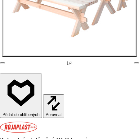
1
/
4
Porovnat