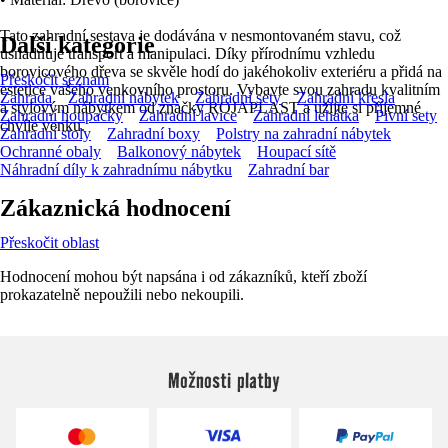
Tato zahradní sestava je dodávána v nesmontovaném stavu, což
Další kategorie
usnadňuje transport a manipulaci. Díky přírodnímu vzhledu
borovicového dřeva se skvěle hodí do jakéhokoliv exteriéru a přidá na
Přeskočit seznam
estetice vašeho venkovního prostoru. Vybavte svou zahradu kvalitním
Zahrada
Zahradní nábytek
Zahradní sety
Zahradní křesla
a stylovým nábytkem od značky ROJAPLAST a užijte si příjemné
Zahradní houpačky
Zahradní lavice
Zahradní lehátka
Pivní sety
chvíle venku.
Zahradní stoly
Zahradní boxy
Polstry na zahradní nábytek
Ochranné obaly
Balkonový nábytek
Houpací sítě
Náhradní díly k zahradnímu nábytku
Zahradní bar
Zákaznická hodnocení
Přeskočit oblast
Hodnocení mohou být napsána i od zákazníků, kteří zboží
prokazatelně nepoužili nebo nekoupili.
Možnosti platby