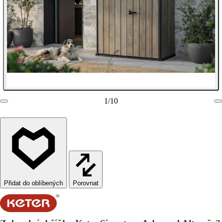
1
/
10
Porovnat