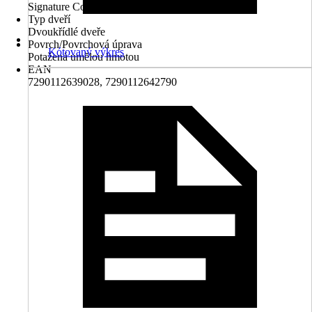
Signature Collection
Typ dveří
Dvoukřídlé dveře
Povrch/Povrchová úprava
Kótovaný výkres
Potažená umělou hmotou
EAN
7290112639028, 7290112642790