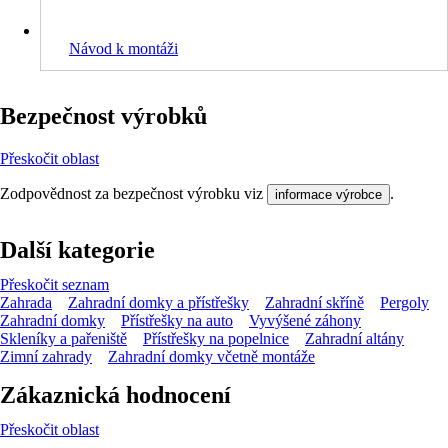
Návod k montáži
Bezpečnost výrobků
Přeskočit oblast
Zodpovědnost za bezpečnost výrobku viz
.
informace výrobce
Další kategorie
Přeskočit seznam
Zahrada
Zahradní domky a přístřešky
Zahradní skříně
Pergoly
Zahradní domky
Přístřešky na auto
Vyvýšené záhony
Skleníky a pařeniště
Přístřešky na popelnice
Zahradní altány
Zimní zahrady
Zahradní domky včetně montáže
Zákaznická hodnocení
Přeskočit oblast