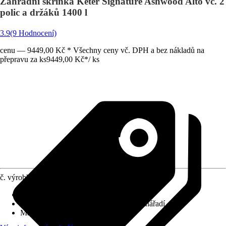
Zahradní skříňka Keter Signature Ashwood Alto vč. 2
polic a držáků 1400 l
3.9
(9 Hodnocení)
cenu — 9449,00 Kč * Všechny ceny vč. DPH a bez nákladů na
přepravu za ks
9449,00 Kč
*
/
ks
č. výrobku
12034712
Druh výrobku
:
Zahradní skříň
Vhodné pro
:
Zahradní stroje, Zahradní nářadí
Materiál
:
Plast