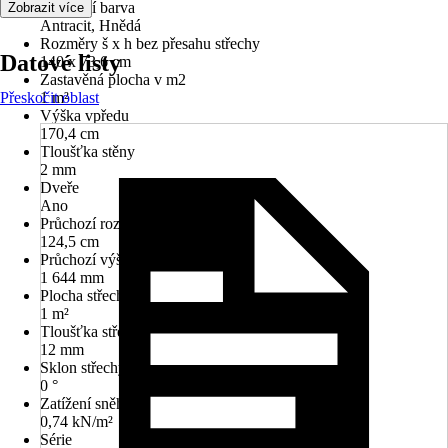
Základní barva
Zobrazit více
Antracit, Hnědá
Rozměry š x h bez přesahu střechy
Datové listy
140 x 73,6 cm
Zastavěná plocha v m2
Přeskočit oblast
1 m²
Výška vpředu
170,4 cm
Tloušťka stěny
2 mm
Dveře
Ano
Průchozí rozměr dveří
124,5 cm
Průchozí výška
1 644 mm
Plocha střechy
1 m²
Tloušťka střechy
12 mm
Sklon střechy
0 °
Zatížení sněhem
0,74 kN/m²
Série