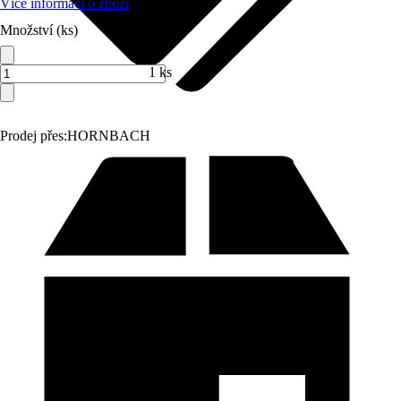
Více informací o zboží
Množství (ks)
1 ks
Prodej přes:
HORNBACH