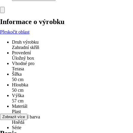
Informace o výrobku
Přeskočit oblast
Druh výrobku
Zahradní skříň
Provedení
Úložný box
Vhodné pro
Terasa
Šířka
50 cm
Hloubka
50 cm
Výška
57 cm
Materiál
Plast
Základní barva
Zobrazit více
Hnědá
Série
-