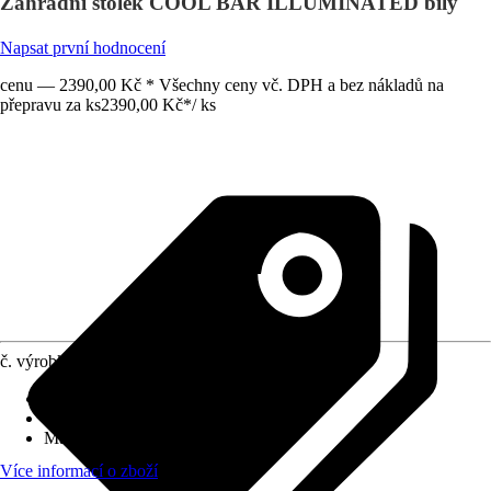
Zahradní stolek COOL BAR ILLUMINATED bílý
Napsat první hodnocení
cenu — 2390,00 Kč * Všechny ceny vč. DPH a bez nákladů na
přepravu za ks
2390,00 Kč
*
/
ks
č. výrobku
6291469
Druh výrobku
:
Zahradní skříň
Vhodné pro
:
Terasa
Materiál
:
Plast
Více informací o zboží