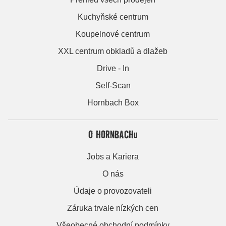
Kuchyňské centrum
Koupelnové centrum
XXL centrum obkladů a dlažeb
Drive - In
Self-Scan
Hornbach Box
O HORNBACHu
Jobs a Kariera
O nás
Údaje o provozovateli
Záruka trvale nízkých cen
Všeobecné obchodní podmínky