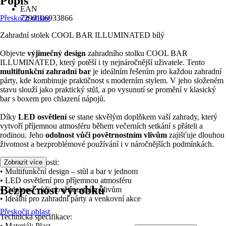
Popis
EAN
Přeskočit oblast
7290106933866
Zahradní stolek COOL BAR ILLUMINATED bílý
Objevte
výjimečný design
zahradního stolku COOL BAR
ILLUMINATED, který potěší i ty nejnáročnější uživatele. Tento
multifunkční zahradní bar
je ideálním řešením pro každou zahradní
párty, kde kombinuje praktičnost s moderním stylem. V jeho složeném
stavu slouží jako praktický stůl, a po vysunutí se promění v klasický
bar s boxem pro chlazení nápojů.
Díky
LED osvětlení
se stane skvělým doplňkem vaší zahrady, který
vytvoří příjemnou atmosféru během večerních setkání s přáteli a
rodinou. Jeho
odolnost vůči povětrnostním vlivům
zajišťuje dlouhou
životnost a bezproblémové používání i v náročnějších podmínkách.
Klíčové vlastnosti:
Zobrazit více
• Multifunkční design – stůl a bar v jednom
• LED osvětlení pro příjemnou atmosféru
Bezpečnost výrobků
• Odolnost vůči povětrnostním vlivům
• Ideální pro zahradní párty a venkovní akce
Přeskočit oblast
Technická specifikace:
• Materiál: Plast