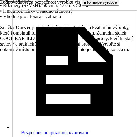
Zodpovědnost za bezpečnost výrobku viz
.
informace výrobce
• Rozměry (ŠxVxH): 50 cm x 57 cm x 50 cm
• Hmotnost: lehký a snadno přenosný
• Vhodné pro: Terasa a zahrada
Značka
Curver
je známá svými inovativními a kvalitními výrobky,
které kombinují funkčnost s moderním designem. Zahradní stolek
COOL BAR ILLUMINATED je skvělou volbou pro ty, kteří hledají
stylový a praktický nábytek pro venkovní prostory. Vytvořte si
dokonalé místo pro relaxaci a zábavu s tímto jedinečným kouskem.
Bezpečnostní upozornění/varování