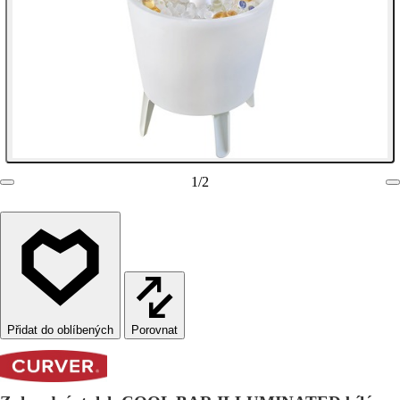
1
/
2
Porovnat