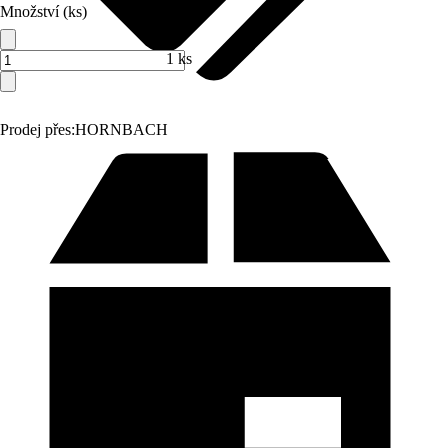
Množství (ks)
1 ks
Prodej přes:
HORNBACH