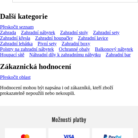
Další kategorie
Přeskočit seznam
Zahrada
Zahradní nábytek
Zahradní stoly
Zahradní sety
Zahradní křesla
Zahradní houpačky
Zahradní lavice
Zahradní lehátka
Pivní sety
Zahradní boxy
Polstry na zahradní nábytek
Ochranné obaly
Balkonový nábytek
Houpací sítě
Náhradní díly k zahradnímu nábytku
Zahradní bar
Zákaznická hodnocení
Přeskočit oblast
Hodnocení mohou být napsána i od zákazníků, kteří zboží
prokazatelně nepoužili nebo nekoupili.
Možnosti platby