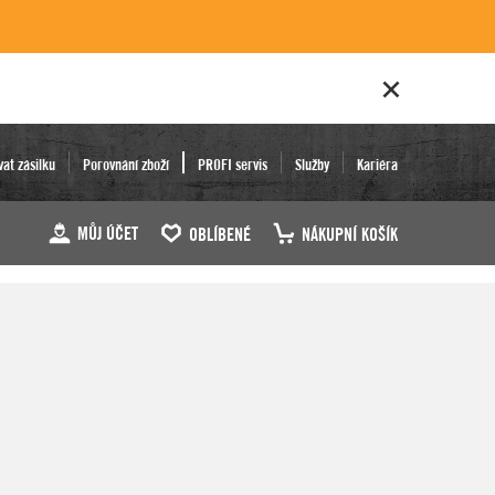
vat zásilku
Porovnání zboží
PROFI servis
Služby
Kariéra
MŮJ ÚČET
OBLÍBENÉ
NÁKUPNÍ KOŠÍK