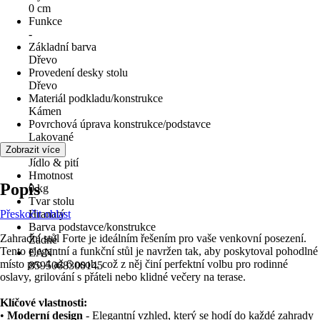
0 cm
Funkce
-
Základní barva
Dřevo
Provedení desky stolu
Dřevo
Materiál podkladu/konstrukce
Kámen
Povrchová úprava konstrukce/podstavce
Lakované
Využití
Zobrazit více
Jídlo & pití
Hmotnost
Popis
0 kg
Tvar stolu
Přeskočit oblast
Hranatý
Barva podstavce/konstrukce
Zahradní stůl Forte je ideálním řešením pro vaše venkovní posezení.
Žádné
Tento elegantní a funkční stůl je navržen tak, aby poskytoval pohodlné
EAN
místo pro 4 až 6 osob, což z něj činí perfektní volbu pro rodinné
8595068300145
oslavy, grilování s přáteli nebo klidné večery na terase.
Klíčové vlastnosti:
•
Moderní design
- Elegantní vzhled, který se hodí do každé zahrady