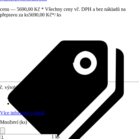
cenu — 5690,00 Kč * Všechny ceny vč. DPH a bez nákladů na
přepravu za ks
5690,00 Kč
*
/
ks
č. výrobku
8731701
Provedení desky stolu
:
Dřevo
Funkce
:
-
Více informací o zboží
Množství (ks)
1 ks