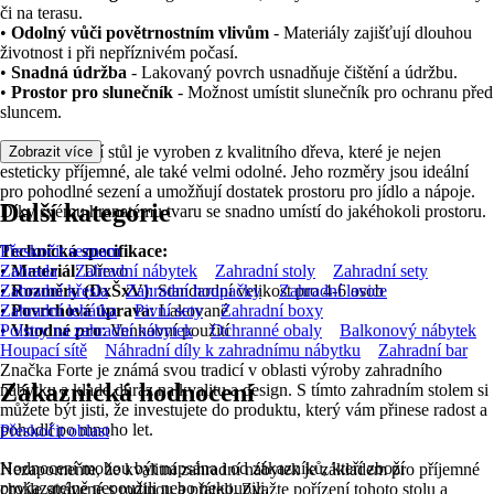
či na terasu.
•
Odolný vůči povětrnostním vlivům
- Materiály zajišťují dlouhou
životnost i při nepříznivém počasí.
•
Snadná údržba
- Lakovaný povrch usnadňuje čištění a údržbu.
•
Prostor pro slunečník
- Možnost umístit slunečník pro ochranu před
sluncem.
Tento zahradní stůl je vyroben z kvalitního dřeva, které je nejen
Zobrazit více
esteticky příjemné, ale také velmi odolné. Jeho rozměry jsou ideální
pro pohodlné sezení a umožňují dostatek prostoru pro jídlo a nápoje.
Další kategorie
Díky svému hranatému tvaru se snadno umístí do jakéhokoli prostoru.
Technická specifikace:
Přeskočit seznam
•
Zahrada
Materiál
: Dřevo
Zahradní nábytek
Zahradní stoly
Zahradní sety
•
Zahradní křesla
Rozměry (DxŠxV)
Zahradní houpačky
: Standardní velikost pro 4-6 osob
Zahradní lavice
•
Zahradní lehátka
Povrchová úprava
Pivní sety
: Lakované
Zahradní boxy
•
Polstry na zahradní nábytek
Vhodné pro
: Venkovní použití
Ochranné obaly
Balkonový nábytek
Houpací sítě
Náhradní díly k zahradnímu nábytku
Zahradní bar
Značka Forte je známá svou tradicí v oblasti výroby zahradního
Zákaznická hodnocení
nábytku a klade důraz na kvalitu a design. S tímto zahradním stolem si
můžete být jisti, že investujete do produktu, který vám přinese radost a
pohodlí po mnoho let.
Přeskočit oblast
Hodnocení mohou být napsána i od zákazníků, kteří zboží
Nezapomeňte, že kvalitní zahradní nábytek je základem pro příjemné
prokazatelně nepoužili nebo nekoupili.
chvíle strávené s rodinou a přáteli. Zvažte pořízení tohoto stolu a