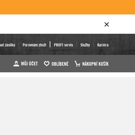
vat zásilku
Porovnání zboží
PROFI servis
Služby
Kariéra
MŮJ ÚČET
OBLÍBENÉ
NÁKUPNÍ KOŠÍK