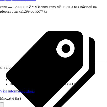
cenu — 1299,00 Kč * Všechny ceny vč. DPH a bez nákladů na
přepravu za ks
1299,00 Kč
*
/
ks
č. výrobku
12772727
Základní barva
:
Zelená
Funkce
:
S možností posazení
Rozměry (ŠxVxH)
:
55.5 cm x 84 cm x 41.5 cm
Více informací o zboží
Množství (ks)