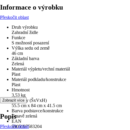
Informace o výrobku
Přeskočit oblast
Druh výrobku
Zahradní židle
Funkce
S možností posazení
Výška sedu od země
46 cm
Základní barva
Zelená
Materiál výpletu/vrchní materiál
Plast
Materiál podkladu/konstrukce
Plast
Hmotnost
3,53 kg
Rozměry (ŠxVxH)
Zobrazit více
55.5 cm x 84 cm x 41.5 cm
Barva podstavce/konstrukce
Popis
Tmavě zelená
EAN
Přeskočit oblast
5905197583204