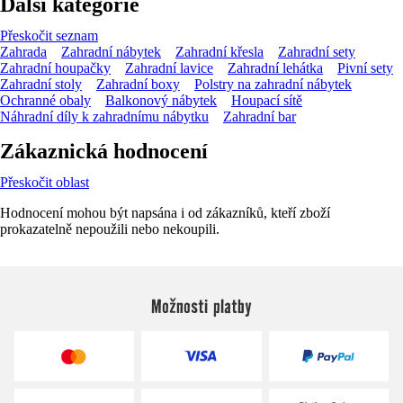
Další kategorie
Přeskočit seznam
Zahrada
Zahradní nábytek
Zahradní křesla
Zahradní sety
Zahradní houpačky
Zahradní lavice
Zahradní lehátka
Pivní sety
Zahradní stoly
Zahradní boxy
Polstry na zahradní nábytek
Ochranné obaly
Balkonový nábytek
Houpací sítě
Náhradní díly k zahradnímu nábytku
Zahradní bar
Zákaznická hodnocení
Přeskočit oblast
Hodnocení mohou být napsána i od zákazníků, kteří zboží
prokazatelně nepoužili nebo nekoupili.
Možnosti platby