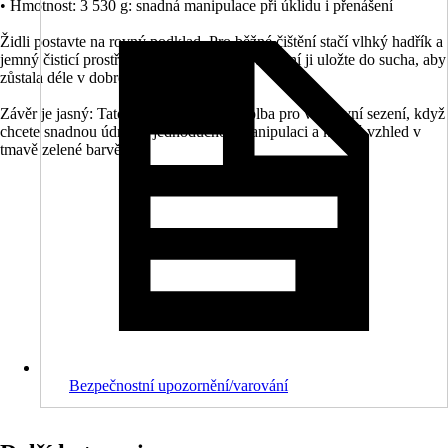
• Hmotnost: 3 530 g: snadná manipulace při úklidu i přenášení
Židli postavte na rovný podklad. Pro běžné čištění stačí vlhký hadřík a
jemný čisticí prostředek. Při delším nepoužívání ji uložte do sucha, aby
zůstala déle v dobrém stavu.
Závěr je jasný: Tato židle je praktická volba pro venkovní sezení, když
chcete snadnou údržbu, jednoduchou manipulaci a klidný vzhled v
tmavě zelené barvě.
Bezpečnostní upozornění/varování