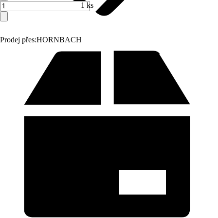
1 ks
Prodej přes:
HORNBACH