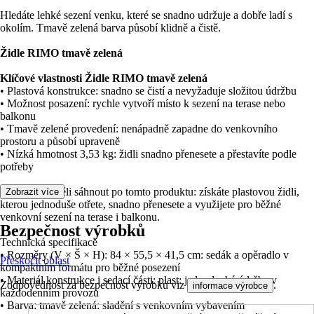
Hledáte lehké sezení venku, které se snadno udržuje a dobře ladí s
okolím. Tmavě zelená barva působí klidně a čistě.
Židle RIMO tmavě zelená
Klíčové vlastnosti Židle RIMO tmavě zelená
• Plastová konstrukce: snadno se čistí a nevyžaduje složitou údržbu
• Možnost posazení: rychle vytvoří místo k sezení na terase nebo
balkonu
• Tmavě zelené provedení: nenápadně zapadne do venkovního
prostoru a působí upraveně
• Nízká hmotnost 3,53 kg: židli snadno přenesete a přestavíte podle
potřeby
Proto byste měli sáhnout po tomto produktu: získáte plastovou židli,
Zobrazit více
kterou jednoduše otřete, snadno přenesete a využijete pro běžné
venkovní sezení na terase i balkonu.
Bezpečnost výrobků
Technická specifikace
• Rozměry (V × Š × H): 84 × 55,5 × 41,5 cm: sedák a opěradlo v
Přeskočit oblast
kompaktním formátu pro běžné posezení
• Materiál konstrukce i sedací části: plast: jednoduchá údržba v
Zodpovědnost za bezpečnost výrobku viz
.
informace výrobce
každodenním provozu
• Barva: tmavě zelená: sladění s venkovním vybavením