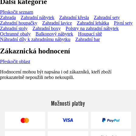
Další kategorie
Přeskočit seznam
Zahrada
Zahradní nábytek
Zahradní křesla
Zahradní sety
Zahradní houpačky
Zahradní lavice
Zahradní lehátka
Pivní sety
Zahradní stoly
Zahradní boxy
Polstry na zahradní nábytek
Ochranné obaly
Balkonový nábytek
Houpací sítě
Náhradní díly k zahradnímu nábytku
Zahradní bar
Zákaznická hodnocení
Přeskočit oblast
Hodnocení mohou být napsána i od zákazníků, kteří zboží
prokazatelně nepoužili nebo nekoupili.
Možnosti platby