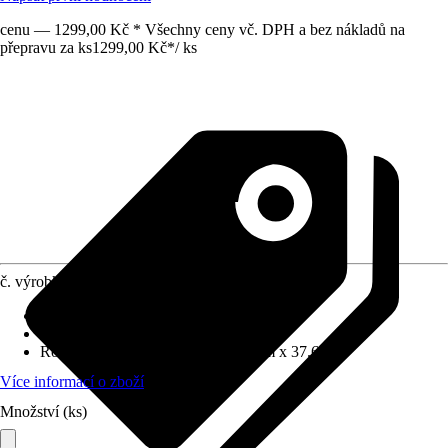
cenu — 1299,00 Kč * Všechny ceny vč. DPH a bez nákladů na
přepravu za ks
1299,00 Kč
*
/
ks
č. výrobku
12772736
Základní barva
:
Žlutá
Funkce
:
S možností posazení
Rozměry (ŠxVxH)
:
54.5 cm x 81 cm x 37.6 cm
Více informací o zboží
Množství (ks)