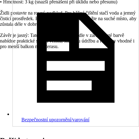
• Hmotnost: 3 kg (snazší přenášení při úklidu nebo přesunu)
Židli postavte na rovný podklad. Pro běžné čištění stačí voda a jemný
čisticí prostředek. Při delším nepoužívání ji uložte na suché místo, aby
zůstala déle v dobrém stavu.
Závěr je jasný: Tato plastová zahradní židle v zářivě žluté barvě
nabídne praktické sezení venku, snadnou údržbu a rozměry vhodné i
pro menší balkon nebo terasu.
Bezpečnostní upozornění/varování