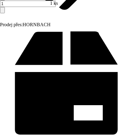
1 ks
Prodej přes:
HORNBACH