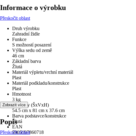
Informace o výrobku
Přeskočit oblast
Druh výrobku
Zahradní židle
Funkce
S možností posazení
Výška sedu od země
46 cm
Základní barva
Žlutá
Materiál výpletu/vrchní materiál
Plast
Materiál podkladu/konstrukce
Plast
Hmotnost
3 kg
Rozměry (ŠxVxH)
Zobrazit více
54.5 cm x 81 cm x 37.6 cm
Barva podstavce/konstrukce
Popis
Žlutá
EAN
Přeskočit oblast
5905197860718