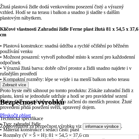
Žlutá plastová židle dodá venkovnímu posezení čistý a výrazný
vzhled. Hodí se na terasu i balkon a snadno ji sladíte s dalším
plastovým nábytkem.
Klíčové vlastnosti Zahradní židle Ferne plast žlutá 81 x 54,5 x 37,6
cm
• Plastová konstrukce: snadná údržba a rychlé očištění po běžném
používání venku
• Možnost posazení: vytvoří pohodlné místo k sezení pro každodenní
odpočinek
• Výrazná žlutá barva: dobře oživí prostor a židli snadno najdete i v
rušnějším prostředí
• Kompaktní rozměry: lépe se vejde i na menší balkon nebo terasu
Zobrazit více
Proto byste měli sáhnout po tomto produktu: Získáte zahradní židli z
plastu, která se jednoduše udržuje a hodí se pro pravidelné sezení
Bezpečnost výrobků
venku. Díky rozměrům se snadno začlení do menších prostor. Žluté
provedení přidá posezení svěží, upravený dojem.
Přeskočit oblast
Technická specifikace
• Typ: zahradní židle
Zodpovědnost za bezpečnost výrobku viz
.
informace výrobce
• Materiál konstrukce i sedací části: plast
• Rozměry (V × Š × H): 81 × 54,5 × 37,6 cm