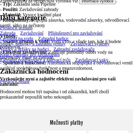
Zodpovědnost za bezpečnost výrobku viz
.
informace výrobce
- Typ:
Základní sada Pipeline
- Použití:
Zavlažování zahrady
- Materiál:
Vysoce kvalitní plast
Další kategorie
- Komponenty:
Přípojná zásuvka, vodovodní zásuvky, odvodňovací
ventil, sítko na nečistoty
Přeskočit seznam
Zahrada
Zavlažování
Příslušenství pro zavlažování
Výhody:
Čerpadla na vodu
Zahradní hadice
-
Snadný přístup k vodě:
Voda vždy a všude tam, kde ji budete
Spojky, přípojky a zahradní ventily
Zavlažovací systémy
potřebovat.
Vozíky a držáky na hadici
Zahradní zavlažovače
-
Efektivní zavlažování:
Zajišťuje pohodlný odběr vody na
Řídicí jednotky pro zavlažování
jakémkoliv místě na zahradě.
Zahradní postřikovače a zalévací tyče
Zavlažovací vaky
-
Spolehlivá funkčnost:
Automatická stopspojka a odvodňovací ventil
zajišťují spolehlivou funkčnost a mrazuvzdornost.
Zákaznická hodnocení
Vyzkoušejte nyní a zajistěte efektivní zavlažování pro vaši
Přeskočit oblast
zahradu!
Hodnocení mohou být napsána i od zákazníků, kteří zboží
prokazatelně nepoužili nebo nekoupili.
Možnosti platby