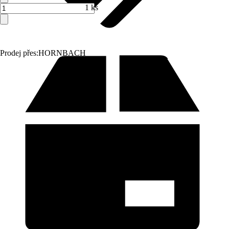
1 ks
Prodej přes:
HORNBACH