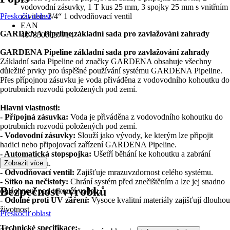
vodovodní zásuvky, 1 T kus 25 mm, 3 spojky 25 mm s vnitřním
Přeskočit oblast
závitem 3/4“ 1 odvodňovací ventil
EAN
GARDENA Pipeline základní sada pro zavlažování zahrady
4078500057714
GARDENA Pipeline základní sada pro zavlažování zahrady
Základní sada Pipeline od značky GARDENA obsahuje všechny
důležité prvky pro úspěšné používání systému GARDENA Pipeline.
Přes přípojnou zásuvku je voda přiváděna z vodovodního kohoutku do
potrubních rozvodů položených pod zemí.
Hlavní vlastnosti:
- Přípojná zásuvka:
Voda je přiváděna z vodovodního kohoutku do
potrubních rozvodů položených pod zemí.
- Vodovodní zásuvky:
Slouží jako vývody, ke kterým lze připojit
hadici nebo připojovací zařízení GARDENA Pipeline.
- Automatická stopspojka:
Ušetří běhání ke kohoutku a zabrání
plýtvání vodou.
Zobrazit více
- Odvodňovací ventil:
Zajišťuje mrazuvzdornost celého systému.
- Sítko na nečistoty:
Chrání systém před znečištěním a lze jej snadno
Bezpečnost výrobků
opláchnout pod tekoucí vodou.
- Odolné proti UV záření:
Vysoce kvalitní materiály zajišťují dlouhou
životnost.
Přeskočit oblast
Technické specifikace: