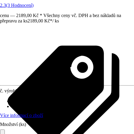
2.3
(3 Hodnocení)
cenu — 2189,00 Kč * Všechny ceny vč. DPH a bez nákladů na
přepravu za ks
2189,00 Kč
*
/
ks
č. výrobku
10509506
Přípojka/spojka
:
19 mm (3/4")
Materiál
:
Plast
Více informací o zboží
Množství (ks)