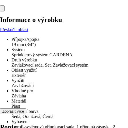
Informace o výrobku
Přeskočit oblast
Přípojka/spojka
19 mm (3/4")
Systém
Sprinklerový systém GARDENA
Druh výrobku
Zavlažovací sada, Set, Zavlažovací systém
Oblast využití
Exteriér
Využití
Zavlažování
Vhodné pro
Závlaha
Materiál
Plast
Základní barva
Zobrazit více
Šedá, Oranžová, Černá
Vybavení
Popis
1 profi-systémová připojovací sada, 1 přípojná zásuvka, 2