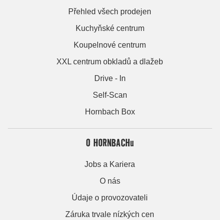
Přehled všech prodejen
Kuchyňské centrum
Koupelnové centrum
XXL centrum obkladů a dlažeb
Drive - In
Self-Scan
Hornbach Box
O HORNBACHu
Jobs a Kariera
O nás
Údaje o provozovateli
Záruka trvale nízkých cen