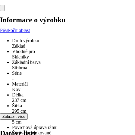
Informace o výrobku
Přeskočit oblast
Druh výrobku
Základ
Vhodné pro
Skleníky
Základní barva
Stříbrná
Série
-
Materiál
Kov
Délka
237 cm
Šířka
295 cm
Výška
Zobrazit více
5 cm
Povrchová úprava rámu
Datové listy
Žárově pozinkované