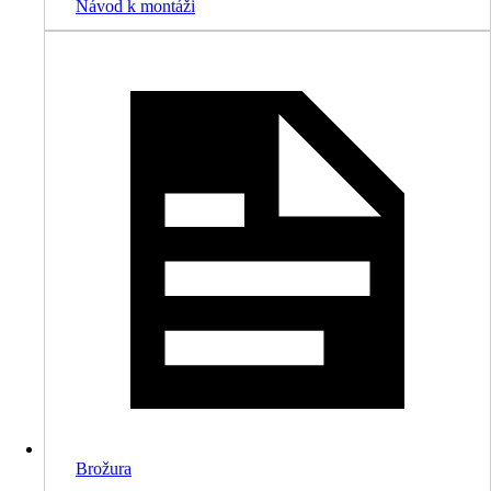
Návod k montáži
Brožura