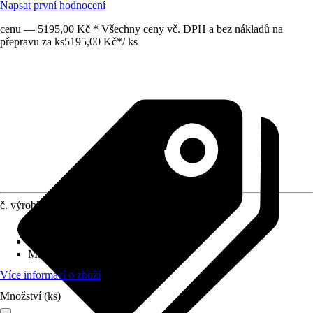
Napsat první hodnocení
cenu — 5195,00 Kč * Všechny ceny vč. DPH a bez nákladů na
přepravu za ks
5195,00 Kč
*
/
ks
č. výrobku
10407968
Základní barva
:
Stříbrná
Série
:
-
Materiál
:
Kov
Více informací o zboží
Množství (ks)