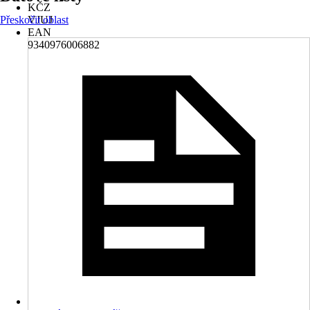
KČZ
Přeskočit oblast
VJUJ
EAN
9340976006882