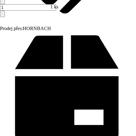
1 ks
Prodej přes:
HORNBACH