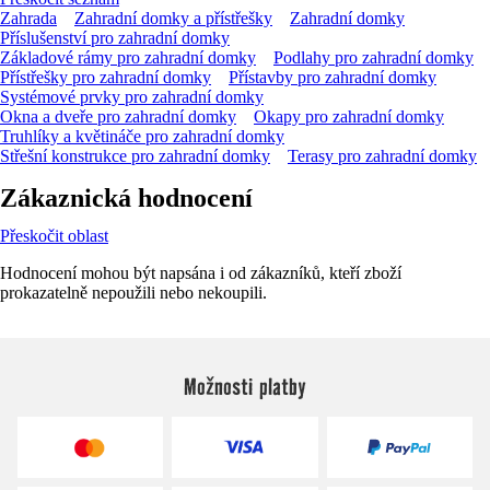
Zahrada
Zahradní domky a přístřešky
Zahradní domky
Příslušenství pro zahradní domky
Základové rámy pro zahradní domky
Podlahy pro zahradní domky
Přístřešky pro zahradní domky
Přístavby pro zahradní domky
Systémové prvky pro zahradní domky
Okna a dveře pro zahradní domky
Okapy pro zahradní domky
Truhlíky a květináče pro zahradní domky
Střešní konstrukce pro zahradní domky
Terasy pro zahradní domky
Zákaznická hodnocení
Přeskočit oblast
Hodnocení mohou být napsána i od zákazníků, kteří zboží
prokazatelně nepoužili nebo nekoupili.
Možnosti platby