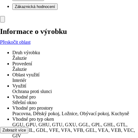
Zákaznická hodnocení
Informace o výrobku
Přeskočit oblast
Druh výrobku
Žaluzie
Provedení
Žaluzie
Oblast využití
Interiér
Využití
Ochrana proti slunci
Vhodné pro
Střešní okno
Vhodné pro prostory
Pracovna, Dětský pokoj, Ložnice, Obývací pokoj, Kuchyně
Vhodné pro typ oken
GGU, GPU, GHU, GTU, GXU, GGL, GPL, GHL, GTL,
GXL, GIL, GDL, VFE, VFA, VFB, GEL, VEA, VEB, VEC,
Zobrazit více
GIV