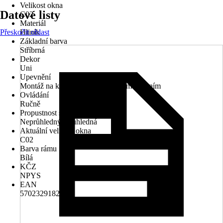
Velikost okna
Datové listy
C02
Materiál
Přeskočit oblast
Hliník
Základní barva
Stříbrná
Dekor
Uni
Upevnění
Montáž na křídlo, Montáž s bočním vedením
Ovládání
Ručně
Propustnost světla
Neprůhledný, Průhledná
Aktuální velikost okna
C02
Barva rámu
Bílá
KČZ
NPYS
EAN
5702329182911