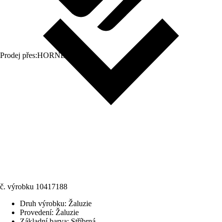
Prodej přes:
HORNBACH
č. výrobku
10417188
Druh výrobku
:
Žaluzie
Provedení
:
Žaluzie
Základní barva
:
Stříbrná