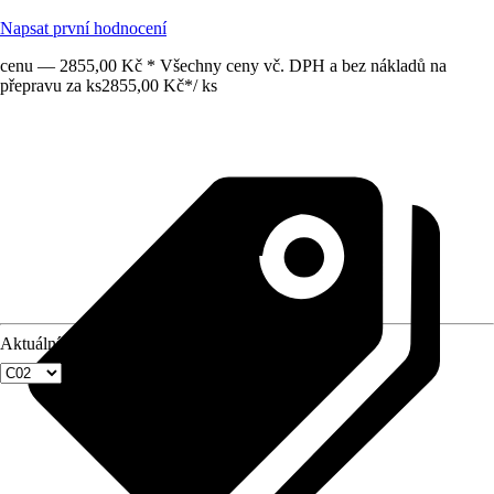
Napsat první hodnocení
cenu — 2855,00 Kč * Všechny ceny vč. DPH a bez nákladů na
přepravu za ks
2855,00 Kč
*
/
ks
Aktuální velikost okna