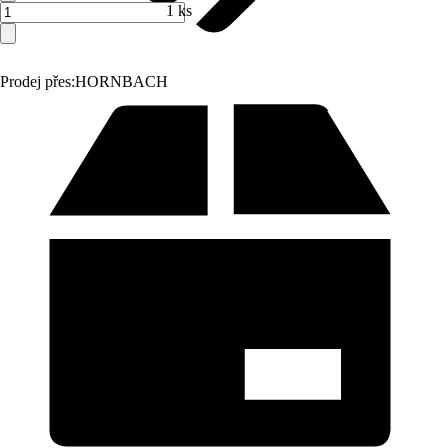
1 ks
Prodej přes:
HORNBACH