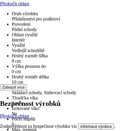
Přeskočit oblast
Druh výrobku
Příslušenství pro podkroví
Provedení
Půdní schody
Oblast využití
Interiér
Využití
Vedlejší schodiště
Hrubý rozměr šířka
8 cm
Výška prostoru do
0 cm
Hrubý rozměr délka
10 cm
Varianta
Zobrazit více
Skládací schody, Stahovací schody
Tloušťka víka
Bezpečnost výrobků
0 mm
Izolované víko
Ne
Přeskočit oblast
Počet stupňů
0
Zodpovědnost za bezpečnost výrobku viz
.
informace výrobce
Max. nosnost