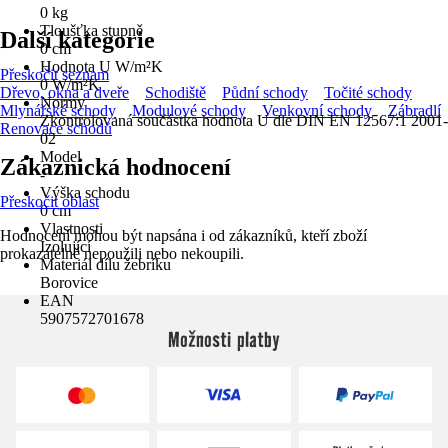
0 kg
Tloušťka stupně
Další kategorie
0 cm
Hodnota U W/m²K
Přeskočit seznam
0 W/m²K
Dřevo, okna a dveře
Schodiště
Půdní schody
Točité schody
Normy
Mlynářské schody
Modulové schody
Venkovní schody
Zábradlí
Zkontrolovaná součástka hodnota U dle DIN EN 12567:1 2001-
Renovace schodů
02
Model
Zákaznická hodnocení
-
Výška schodu
Přeskočit oblast
0 cm
Vlastnosti
Hodnocení mohou být napsána i od zákazníků, kteří zboží
Izolující
prokazatelně nepoužili nebo nekoupili.
Materiál dílu žebríku
Borovice
EAN
5907572701678
Možnosti platby