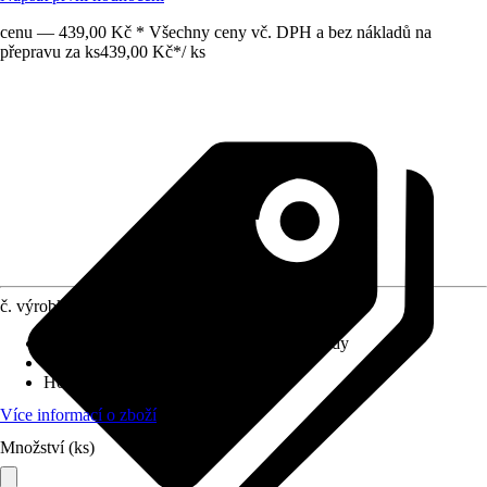
cenu — 439,00 Kč * Všechny ceny vč. DPH a bez nákladů na
přepravu za ks
439,00 Kč
*
/
ks
č. výrobku
10557783
Varianta
:
Skládací schody, Stahovací schody
Izolované víko
:
Ne
Hodnota U W/m²K
:
0 W/m²K
Více informací o zboží
Množství (ks)