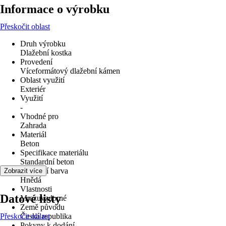
Informace o výrobku
Přeskočit oblast
Druh výrobku
Dlažební kostka
Provedení
Víceformátový dlažební kámen
Oblast využití
Exteriér
Využití
-
Vhodné pro
Zahrada
Materiál
Beton
Specifikace materiálu
Standardní beton
Základní barva
Zobrazit více
Hnědá
Vlastnosti
Datové listy
Mrazuvzdorné
Země původu
Přeskočit oblast
Česká republika
Pokyny k dodání