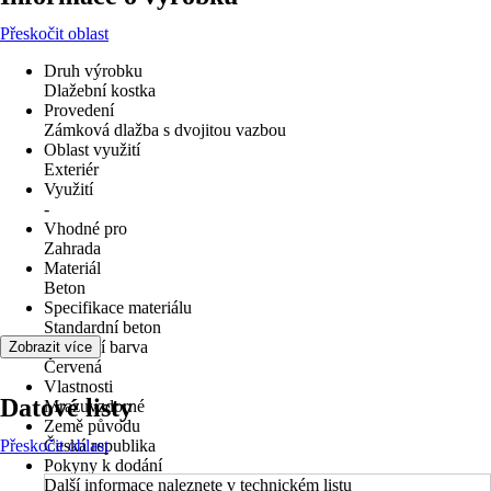
Přeskočit oblast
Druh výrobku
Dlažební kostka
Provedení
Zámková dlažba s dvojitou vazbou
Oblast využití
Exteriér
Využití
-
Vhodné pro
Zahrada
Materiál
Beton
Specifikace materiálu
Standardní beton
Základní barva
Zobrazit více
Červená
Vlastnosti
Datové listy
Mrazuvzdorné
Země původu
Přeskočit oblast
Česká republika
Pokyny k dodání
Další informace naleznete v technickém listu