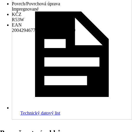
Povrch/Povrchová úprava
Impregnované
KČZ
R53W
EAN
2004294677007, 8595770800599
Technický datový list