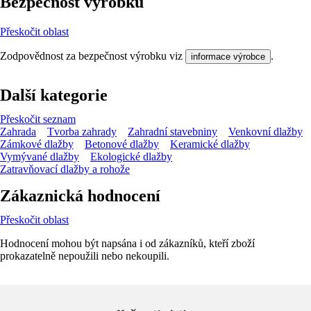
Bezpečnost výrobků
Přeskočit oblast
Zodpovědnost za bezpečnost výrobku viz
.
informace výrobce
Další kategorie
Přeskočit seznam
Zahrada
Tvorba zahrady
Zahradní stavebniny
Venkovní dlažby
Zámkové dlažby
Betonové dlažby
Keramické dlažby
Vymývané dlažby
Ekologické dlažby
Zatravňovací dlažby a rohože
Zákaznická hodnocení
Přeskočit oblast
Hodnocení mohou být napsána i od zákazníků, kteří zboží
prokazatelně nepoužili nebo nekoupili.