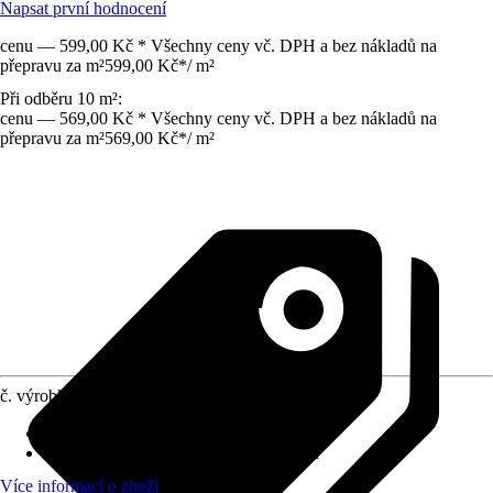
Napsat první hodnocení
cenu — 599,00 Kč * Všechny ceny vč. DPH a bez nákladů na
přepravu za m²
599,00 Kč
*
/
m²
Při odběru 10 m²:
cenu — 569,00 Kč * Všechny ceny vč. DPH a bez nákladů na
přepravu za m²
569,00 Kč
*
/
m²
č. výrobku
4294677
Vlastnosti
:
Mrazuvzdorné
Specifikace materiálu
:
Standardní beton
Více informací o zboží