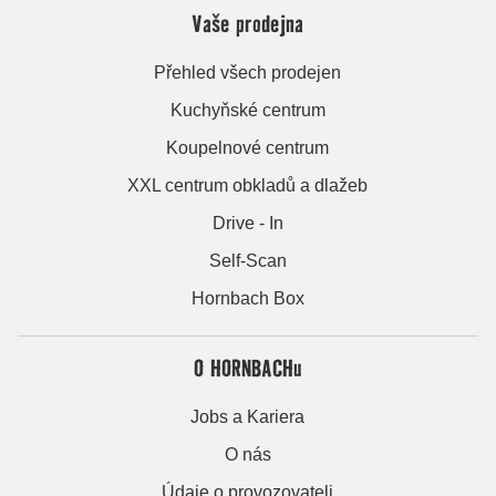
Vaše prodejna
Přehled všech prodejen
Kuchyňské centrum
Koupelnové centrum
XXL centrum obkladů a dlažeb
Drive - In
Self-Scan
Hornbach Box
O HORNBACHu
Jobs a Kariera
O nás
Údaje o provozovateli