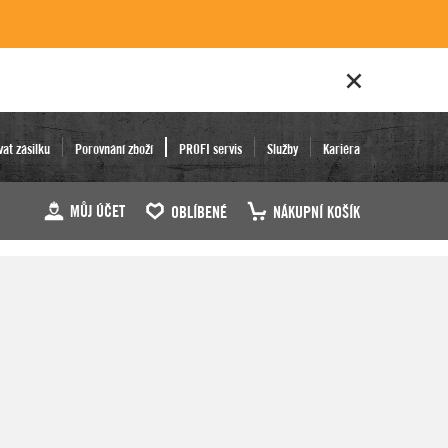
vat zásilku
Porovnání zboží
PROFI servis
Služby
Kariéra
MŮJ ÚČET
OBLÍBENÉ
NÁKUPNÍ KOŠÍK