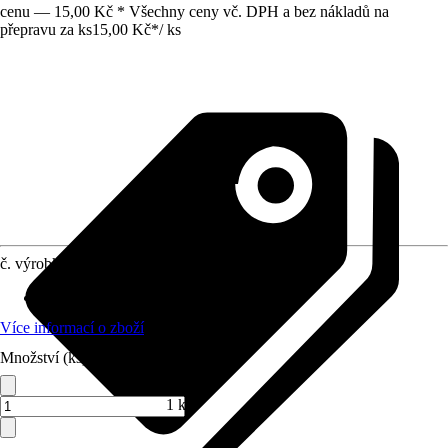
cenu — 15,00 Kč * Všechny ceny vč. DPH a bez nákladů na
přepravu za ks
15,00 Kč
*
/
ks
č. výrobku
10152883
Provedení
:
Zápalky
Více informací o zboží
Množství (ks)
1 ks