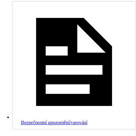
Bezpečnostní upozornění/varování