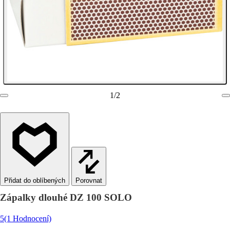
1
/
2
Porovnat
Zápalky dlouhé DZ 100 SOLO
5
(1 Hodnocení)