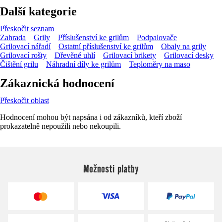
Další kategorie
Přeskočit seznam
Zahrada
Grily
Příslušenství ke grilům
Podpalovače
Grilovací nářadí
Ostatní příslušenství ke grilům
Obaly na grily
Grilovací rošty
Dřevěné uhlí
Grilovací brikety
Grilovací desky
Čištění grilu
Náhradní díly ke grilům
Teploměry na maso
Zákaznická hodnocení
Přeskočit oblast
Hodnocení mohou být napsána i od zákazníků, kteří zboží
prokazatelně nepoužili nebo nekoupili.
Možnosti platby