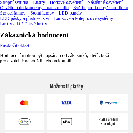
Stropní svítidla
Lustry
Bodové osvětlení
Nástěnné osvětlení
Osvětlení do koupelny a nad zrcadlo
Světlo pod kuchyňskou linku
Stojací lampy
Stolní lampy
LED panely
LED pásky a příslušenství
Lankové a kolejnicové systémy
Lustry a křišťálové lustry
Zákaznická hodnocení
Přeskočit oblast
Hodnocení mohou být napsána i od zákazníků, kteří zboží
prokazatelně nepoužili nebo nekoupili.
Možnosti platby