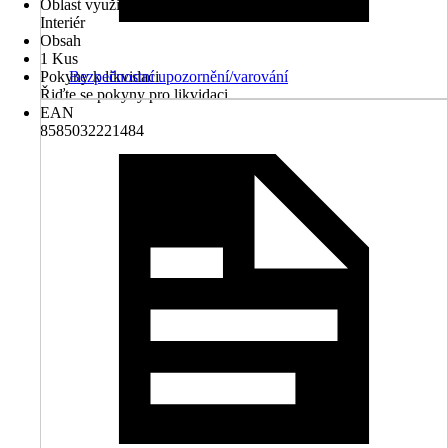
Oblast využití
Interiér
Obsah
1 Kus
Bezpečnostní upozornění/varování
Pokyny k likvidaci
Řiďte se pokyny pro likvidaci
EAN
8585032221484