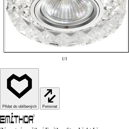
1
/
1
Porovnat