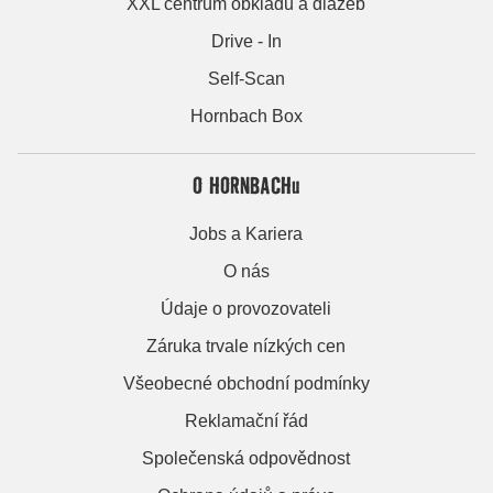
XXL centrum obkladů a dlažeb
Drive - In
Self-Scan
Hornbach Box
O HORNBACHu
Jobs a Kariera
O nás
Údaje o provozovateli
Záruka trvale nízkých cen
Všeobecné obchodní podmínky
Reklamační řád
Společenská odpovědnost