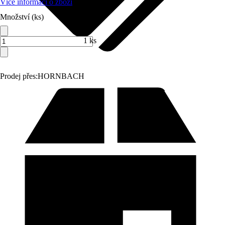
Více informací o zboží
Množství (ks)
1 ks
Prodej přes:
HORNBACH