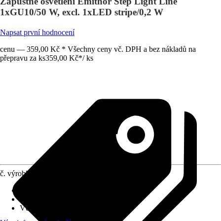
Zápustné osvětlení Emithor Step Light Line
1xGU10/50 W, excl. 1xLED stripe/0,2 W
Napsat první hodnocení
cenu — 359,00 Kč * Všechny ceny vč. DPH a bez nákladů na
přepravu za ks
359,00 Kč
*
/
ks
č. výrobku
5947748
Objímka
:
GU10
Druh ochrany
:
IP 20
Včetně světelného zdroje
:
Ne