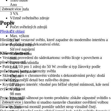
Trafo nutné
Ano
Výkon trafa
Zobrazit více
3 VA
Včetně světelného zdroje
Popis
Ne
Počet světelných zdrojů
Přeskočit oblast
1
Max. výkon
Hledáte čisté vestavné světlo, které zapadne do moderního interiéru a
50 W
zároveň přidá jemný dekorativní efekt.
Provozní režim
Síťové napájení
Klíčové vlastnosti
Materiál rámu
• Vestavné provedení do sádrokartonu: světlo lícuje s povrchem a
Sklo
působí upraveně
Barva skla/stínidla
• Patice GU10 pro 1 zdroj do 50 W: zvolíte si typ žárovky podle
Lesk
požadované barvy a intenzity světla
Barva podstavce
• Skleněný rám v chromovém vzhledu s dekorativními prvky: dodá
Chrom
svítidlu výraznější detail bez rušivého dojmu
Šířka
• Krytí IP20 pro interiér: vhodné pro běžné obytné místnosti, kde není
98 mm
zvýšená vlhkost
Výška
98 mm
Proto byste měli sáhnout po tomto produktu: získáte zápustné svítidlo s
Hloubka
paticí GU10, u kterého si snadno nastavíte charakter osvětlení volbou
Zobrazit více
10 mm
žárovky. Vestavná montáž pomůže udržet strop vizuálně čistý.
Průměr