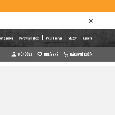
vat zásilku
Porovnání zboží
PROFI servis
Služby
Kariéra
MŮJ ÚČET
OBLÍBENÉ
NÁKUPNÍ KOŠÍK