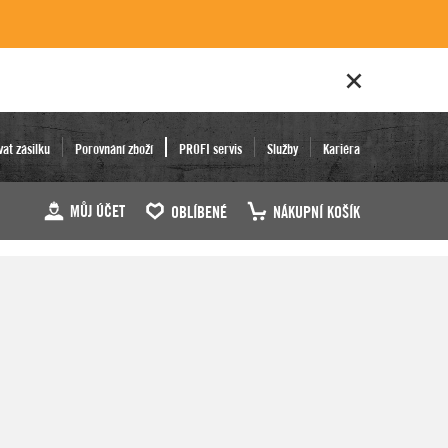
vat zásilku
Porovnání zboží
PROFI servis
Služby
Kariéra
MŮJ ÚČET
OBLÍBENÉ
NÁKUPNÍ KOŠÍK