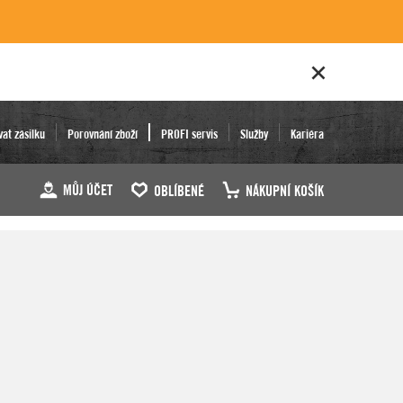
vat zásilku
Porovnání zboží
PROFI servis
Služby
Kariéra
MŮJ ÚČET
OBLÍBENÉ
NÁKUPNÍ KOŠÍK