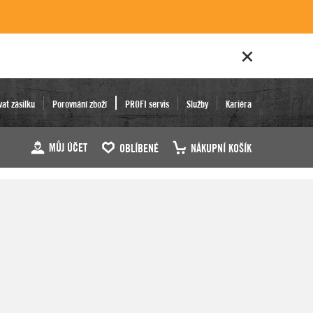
vat zásilku
Porovnání zboží
PROFI servis
Služby
Kariéra
MŮJ ÚČET
OBLÍBENÉ
NÁKUPNÍ KOŠÍK