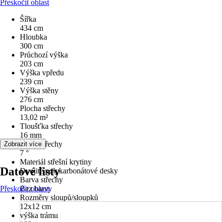
Přeskočit oblast
Šířka
434 cm
Hloubka
300 cm
Průchozí výška
203 cm
Výška vpředu
239 cm
Výška stěny
276 cm
Plocha střechy
13,02 m²
Tloušťka střechy
16 mm
Sklon střechy
Zobrazit více
7 °
Materiál střešní krytiny
Datové listy
Dvojité polykarbonátové desky
Barva střechy
Přeskočit oblast
Bez barvy
Rozměry sloupů/sloupků
12x12 cm
výška trámu