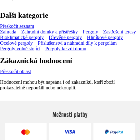
Další kategorie
Přeskočit seznam
Zahrada
Zahradní domky a přístřešky
Pergoly
Zastřešení terasy
Bioklimatické pergoly
Dřevěné pergoly
Hliníkové pergoly
Ocelové pergoly
Příslušenství a náhradní díly k pergolám
Pergoly volně stojící
Pergoly ke zdi domu
Zákaznická hodnocení
Přeskočit oblast
Hodnocení mohou být napsána i od zákazníků, kteří zboží
prokazatelně nepoužili nebo nekoupili.
Možnosti platby