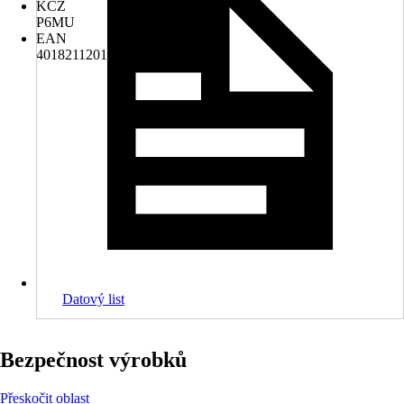
KČZ
P6MU
EAN
4018211201273
Datový list
Bezpečnost výrobků
Přeskočit oblast