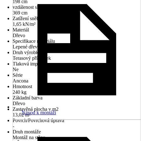
198 cm
vzdálenost sloupků
369 cm
Zatížení sněhem
1,65 kN/m²
Materiál
Dřevo
Specifikace materiálu
Lepené dřevo-smrk
Druh výrobku
Terasový přístřešek
Tlaková impregnace
Ne
Série
Ancona
Hmotnost
240 kg
Základní barva
Dřevo
Zastavěná plocha v m2
Návod k montáži
13,02 m²
Povrch/Povrchová úprava
-
Druh montáže
Montáž na stěnu