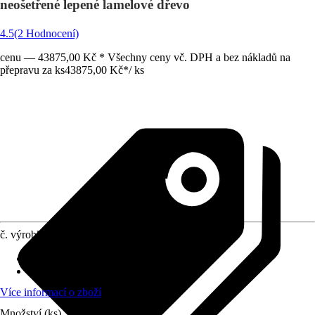
neošetřené lepené lamelové dřevo
4.5
(2 Hodnocení)
cenu — 43875,00 Kč * Všechny ceny vč. DPH a bez nákladů na
přepravu za ks
43875,00 Kč
*
/
ks
č. výrobku
8794783
Rozměry sloupů/sloupků
:
12x12 cm
Zatížení sněhem
:
1,65 kN/m²
Více informací o zboží
Množství (ks)