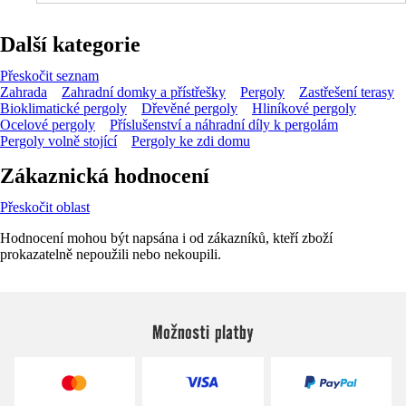
Další kategorie
Přeskočit seznam
Zahrada
Zahradní domky a přístřešky
Pergoly
Zastřešení terasy
Bioklimatické pergoly
Dřevěné pergoly
Hliníkové pergoly
Ocelové pergoly
Příslušenství a náhradní díly k pergolám
Pergoly volně stojící
Pergoly ke zdi domu
Zákaznická hodnocení
Přeskočit oblast
Hodnocení mohou být napsána i od zákazníků, kteří zboží
prokazatelně nepoužili nebo nekoupili.
Možnosti platby