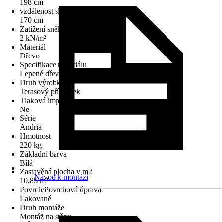
198 cm
vzdálenost sloupků
170 cm
Zatížení sněhem
2 kN/m²
Materiál
Dřevo
Specifikace materiálu
Lepené dřevo-smrk
Druh výrobku
Terasový přístřešek
Tlaková impregnace
Ne
Série
Andria
Hmotnost
220 kg
Základní barva
Bílá
Zastavěná plocha v m2
Návod k montáži
10,85 m²
Povrch/Povrchová úprava
Lakované
Druh montáže
Montáž na stěnu