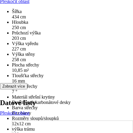
Přeskočit oblast
Šířka
434 cm
Hloubka
250 cm
Průchozí výška
203 cm
Výška vpředu
227 cm
Výška stěny
258 cm
Plocha střechy
10,85 m²
Tloušťka střechy
16 mm
Sklon střechy
Zobrazit více
7 °
Materiál střešní krytiny
Datové listy
Dvojité polykarbonátové desky
Barva střechy
Přeskočit oblast
Bez barvy
Rozměry sloupů/sloupků
12x12 cm
výška trámu