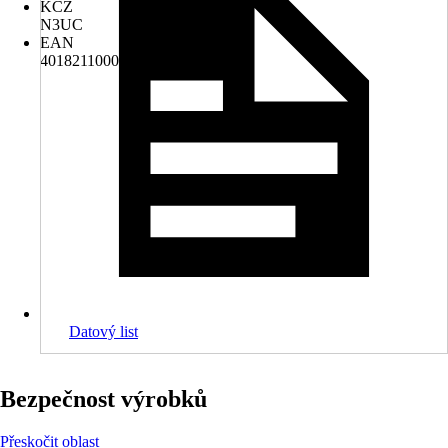
KČZ
N3UC
EAN
4018211000029
Datový list
Bezpečnost výrobků
Přeskočit oblast