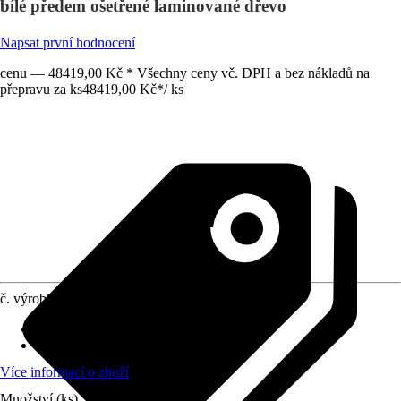
bílé předem ošetřené laminované dřevo
Napsat první hodnocení
cenu — 48419,00 Kč * Všechny ceny vč. DPH a bez nákladů na
přepravu za ks
48419,00 Kč
*
/
ks
č. výrobku
8794745
Rozměry sloupů/sloupků
:
12x12 cm
Zatížení sněhem
:
2 kN/m²
Více informací o zboží
Množství (ks)