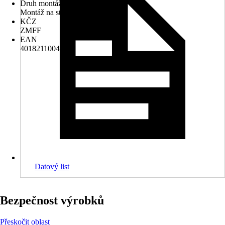
Druh montáže
Montáž na stěnu
KČZ
ZMFF
EAN
4018211004447
Datový list
Bezpečnost výrobků
Přeskočit oblast