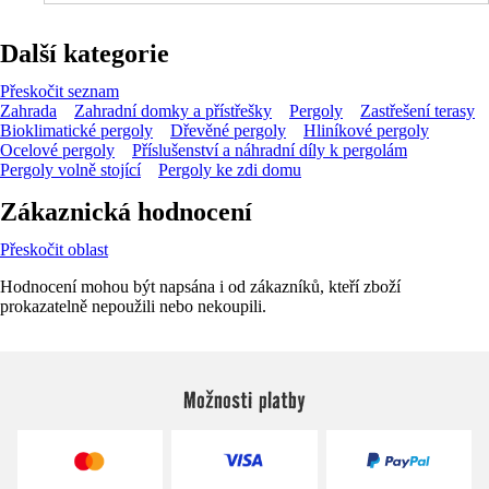
Další kategorie
Přeskočit seznam
Zahrada
Zahradní domky a přístřešky
Pergoly
Zastřešení terasy
Bioklimatické pergoly
Dřevěné pergoly
Hliníkové pergoly
Ocelové pergoly
Příslušenství a náhradní díly k pergolám
Pergoly volně stojící
Pergoly ke zdi domu
Zákaznická hodnocení
Přeskočit oblast
Hodnocení mohou být napsána i od zákazníků, kteří zboží
prokazatelně nepoužili nebo nekoupili.
Možnosti platby