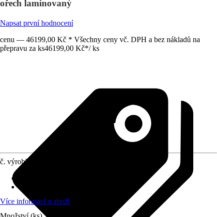
ořech laminovaný
Napsat první hodnocení
cenu — 46199,00 Kč * Všechny ceny vč. DPH a bez nákladů na
přepravu za ks
46199,00 Kč
*
/
ks
č. výrobku
5681493
Rozměry sloupů/sloupků
:
12x12 cm
Zatížení sněhem
:
2 kN/m²
Více informací o zboží
Množství (ks)