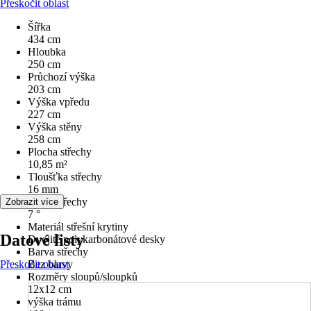
Přeskočit oblast
Šířka
434 cm
Hloubka
250 cm
Průchozí výška
203 cm
Výška vpředu
227 cm
Výška stěny
258 cm
Plocha střechy
10,85 m²
Tloušťka střechy
16 mm
Sklon střechy
Zobrazit více
7 °
Materiál střešní krytiny
Datové listy
Dvojité polykarbonátové desky
Barva střechy
Přeskočit oblast
Bez barvy
Rozměry sloupů/sloupků
12x12 cm
výška trámu