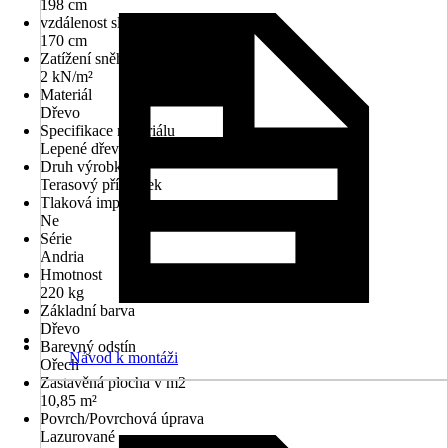
198 cm
vzdálenost sloupků
170 cm
Zatížení sněhem
2 kN/m²
Materiál
Dřevo
Specifikace materiálu
Lepené dřevo-smrk
Druh výrobku
Terasový přístřešek
Tlaková impregnace
Ne
Série
Andria
Hmotnost
220 kg
Základní barva
Dřevo
Barevný odstín
Návod k montáži
Ořech
Zastavěná plocha v m2
10,85 m²
Povrch/Povrchová úprava
Lazurované