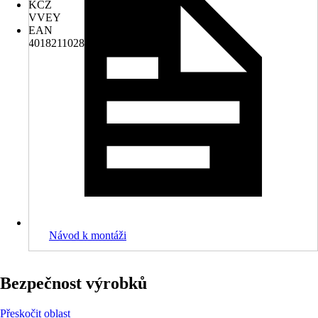
KČZ
VVEY
EAN
4018211028252
Návod k montáži
Bezpečnost výrobků
Přeskočit oblast