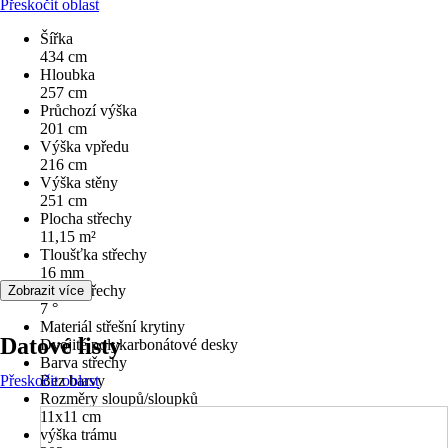
Přeskočit oblast
Šířka
434 cm
Hloubka
257 cm
Průchozí výška
201 cm
Výška vpředu
216 cm
Výška stěny
251 cm
Plocha střechy
11,15 m²
Tloušťka střechy
16 mm
Sklon střechy
Zobrazit více
7 °
Materiál střešní krytiny
Datové listy
Dvojité polykarbonátové desky
Barva střechy
Přeskočit oblast
Bez barvy
Rozměry sloupů/sloupků
11x11 cm
výška trámu