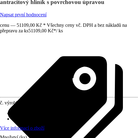
antracitový hliník s povrchovou úpravou
Napsat první hodnocení
cenu — 51109,00 Kč * Všechny ceny vč. DPH a bez nákladů na
přepravu za ks
51109,00 Kč
*
/
ks
č. výrobku
5632237
Rozměry sloupů/sloupků
:
11x11 cm
Zatížení sněhem
:
0,85 kN/m²
Více informací o zboží
Množství (ks)