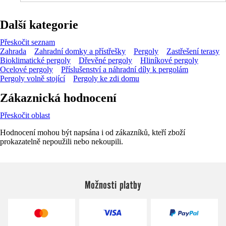
Další kategorie
Přeskočit seznam
Zahrada
Zahradní domky a přístřešky
Pergoly
Zastřešení terasy
Bioklimatické pergoly
Dřevěné pergoly
Hliníkové pergoly
Ocelové pergoly
Příslušenství a náhradní díly k pergolám
Pergoly volně stojící
Pergoly ke zdi domu
Zákaznická hodnocení
Přeskočit oblast
Hodnocení mohou být napsána i od zákazníků, kteří zboží
prokazatelně nepoužili nebo nekoupili.
Možnosti platby