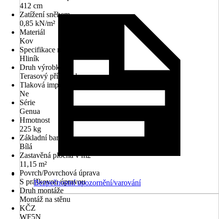
412 cm
Zatížení sněhem
0,85 kN/m²
Materiál
Kov
Specifikace materiálu
Hliník
Druh výrobku
Terasový přístřešek
Tlaková impregnace
Ne
Série
Genua
Hmotnost
225 kg
Základní barva
Bílá
Zastavěná plocha v m2
11,15 m²
Povrch/Povrchová úprava
S práškovou úpravou
Bezpečnostní upozornění/varování
Druh montáže
Montáž na stěnu
KČZ
WF5N