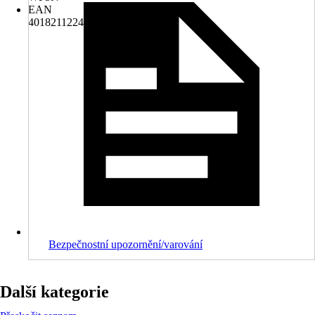
EAN
4018211224258
Bezpečnostní upozornění/varování
Další kategorie