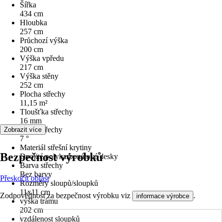
Šířka
434 cm
Hloubka
257 cm
Průchozí výška
200 cm
Výška vpředu
217 cm
Výška stěny
252 cm
Plocha střechy
11,15 m²
Tloušťka střechy
16 mm
Sklon střechy
Zobrazit více
7 °
Materiál střešní krytiny
Bezpečnost výrobků
Dvojité polykarbonátové desky
Barva střechy
Bez barvy
Přeskočit oblast
Rozměry sloupů/sloupků
11x11 cm
Zodpovědnost za bezpečnost výrobku viz
.
informace výrobce
výška trámu
202 cm
vzdálenost sloupků