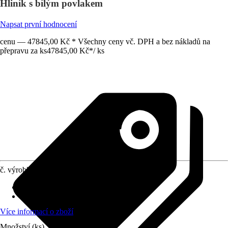
Hliník s bílým povlakem
Napsat první hodnocení
cenu — 47845,00 Kč * Všechny ceny vč. DPH a bez nákladů na
přepravu za ks
47845,00 Kč
*
/
ks
č. výrobku
5888827
Rozměry sloupů/sloupků
:
11x11 cm
Zatížení sněhem
:
0,85 kN/m²
Více informací o zboží
Množství (ks)