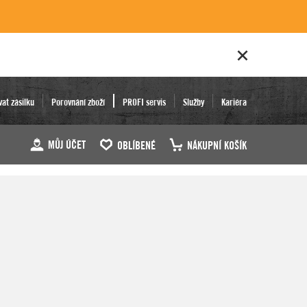
vat zásilku
Porovnání zboží
PROFI servis
Služby
Kariéra
MŮJ ÚČET
OBLÍBENÉ
NÁKUPNÍ KOŠÍK