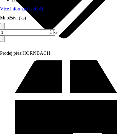
Více informací o zboží
Množství (ks)
1 ks
Prodej přes:
HORNBACH