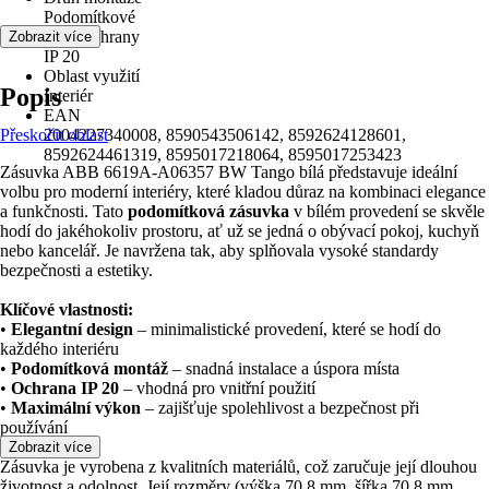
Podomítkové
Druh ochrany
Zobrazit více
IP 20
Oblast využití
Popis
Interiér
EAN
Přeskočit oblast
2004227340008, 8590543506142, 8592624128601,
8592624461319, 8595017218064, 8595017253423
Zásuvka ABB 6619A-A06357 BW Tango bílá představuje ideální
volbu pro moderní interiéry, které kladou důraz na kombinaci elegance
a funkčnosti. Tato
podomítková zásuvka
v bílém provedení se skvěle
hodí do jakéhokoliv prostoru, ať už se jedná o obývací pokoj, kuchyň
nebo kancelář. Je navržena tak, aby splňovala vysoké standardy
bezpečnosti a estetiky.
Klíčové vlastnosti:
•
Elegantní design
– minimalistické provedení, které se hodí do
každého interiéru
•
Podomítková montáž
– snadná instalace a úspora místa
•
Ochrana IP 20
– vhodná pro vnitřní použití
•
Maximální výkon
– zajišťuje spolehlivost a bezpečnost při
používání
Zobrazit více
Zásuvka je vyrobena z kvalitních materiálů, což zaručuje její dlouhou
životnost a odolnost. Její rozměry (výška 70.8 mm, šířka 70.8 mm,