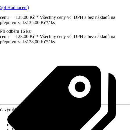
5
(4 Hodnocení)
cenu — 135,00 Kč * Všechny ceny vč. DPH a bez nákladů na
přepravu za ks
135,00 Kč
*
/
ks
Při odběru 16 ks:
cenu — 128,00 Kč * Všechny ceny vč. DPH a bez nákladů na
přepravu za ks
128,00 Kč
*
/
ks
č. výrobku
4227340
Druh výrobku
:
Zásuvka
Druh montáže
:
Podomítkové
Kód výrobku
:
6619A-A06357 BW