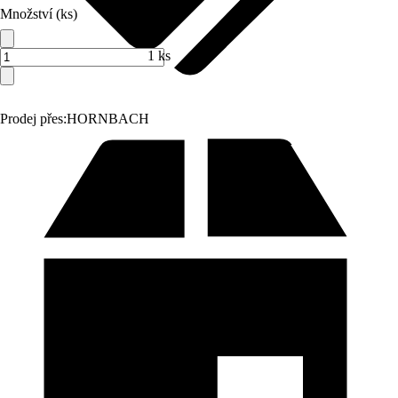
Množství (ks)
1 ks
Prodej přes:
HORNBACH