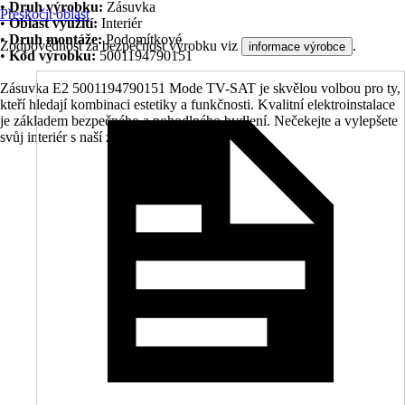
•
Druh výrobku:
Zásuvka
Přeskočit oblast
•
Oblast využití:
Interiér
•
Druh montáže:
Podomítkové
Zodpovědnost za bezpečnost výrobku viz
.
informace výrobce
•
Kód výrobku:
5001194790151
Zásuvka E2 5001194790151 Mode TV-SAT je skvělou volbou pro ty,
kteří hledají kombinaci estetiky a funkčnosti. Kvalitní elektroinstalace
je základem bezpečného a pohodlného bydlení. Nečekejte a vylepšete
svůj interiér s naší zásuvkou ještě dnes.