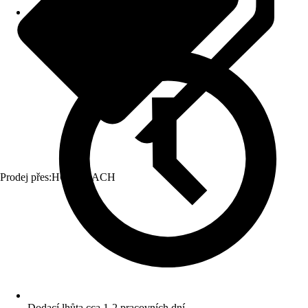
Prodej přes:
HORNBACH
Dodací lhůta cca 1-2 pracovních dní