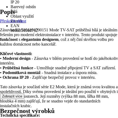
IP 20
Barevný odstín
Popis
Bílá
Oblast využití
Přeskočit oblast
Interiér
EAN
Zásuvka E2 5001194790151 Mode TV-SAT průběžná bílá je ideálním
9008954560732
řešením pro moderní elektroinstalace v interiéru. Tento produkt spojuje
funkčnost
s
elegantním designem
, což z něj činí skvělou volbu pro
každou domácnost nebo kancelář.
Klíčové vlastnosti:
•
Moderní design
- Zásuvka v bílém provedení se hodí do jakéhokoliv
interiéru.
•
Průběžná funkce
- Umožňuje snadné připojení TV a SAT zařízení.
•
Podomítková montáž
- Snadná instalace a úspora místa.
•
Ochrana IP 20
- Zajišťuje bezpečný provoz v interiéru.
Tato zásuvka je součástí série E2 Mode, která je známá svou kvalitou a
spolehlivostí. Díky svému provedení je ideální pro použití v obytných i
komerčních prostorech. Její rozměry (výška 88 mm, šířka 88 mm,
Zobrazit více
hloubka 4 mm) zajišťují, že se snadno vejde do standardních
instalačních krabic.
Bezpečnost výrobků
Technická specifikace: