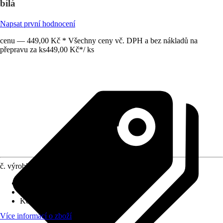
bílá
Napsat první hodnocení
cenu — 449,00 Kč * Všechny ceny vč. DPH a bez nákladů na
přepravu za ks
449,00 Kč
*
/
ks
č. výrobku
6290078
Druh výrobku
:
Zásuvka
Druh montáže
:
Podomítkové
Kód výrobku
:
5001194790151
Více informací o zboží