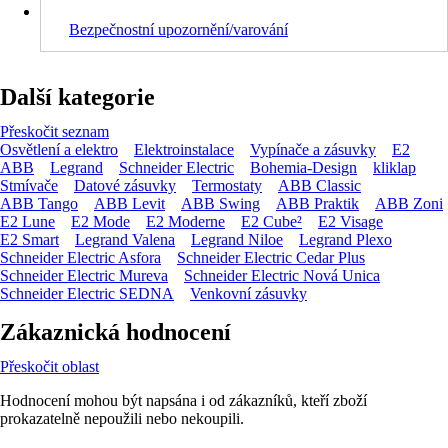
Bezpečnostní upozornění/varování
Další kategorie
Přeskočit seznam
Osvětlení a elektro
Elektroinstalace
Vypínače a zásuvky
E2
ABB
Legrand
Schneider Electric
Bohemia-Design
kliklap
Stmívače
Datové zásuvky
Termostaty
ABB Classic
ABB Tango
ABB Levit
ABB Swing
ABB Praktik
ABB Zoni
E2 Lune
E2 Mode
E2 Moderne
E2 Cube²
E2 Visage
E2 Smart
Legrand Valena
Legrand Niloe
Legrand Plexo
Schneider Electric Asfora
Schneider Electric Cedar Plus
Schneider Electric Mureva
Schneider Electric Nová Unica
Schneider Electric SEDNA
Venkovní zásuvky
Zákaznická hodnocení
Přeskočit oblast
Hodnocení mohou být napsána i od zákazníků, kteří zboží
prokazatelně nepoužili nebo nekoupili.