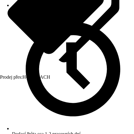
Prodej přes:
HORNBACH
Dodací lhůta cca 1-2 pracovních dní