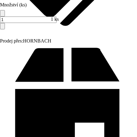
Množství (ks)
1 ks
Prodej přes:
HORNBACH