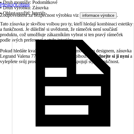
• Druh montáže: Podomítkové
Přeskočit oblast
• Druh výrobku: Zásuvka
• Oblast využití: Interiér
Zodpovědnost za bezpečnost výrobku viz
.
informace výrobce
Tato zásuvka je skvělou volbou pro ty, kteří hledají kombinaci estetiky
a funkčnosti. Je důležité si uvědomit, že rámeček není součástí
produktu, což umožňuje zákazníkům vybrat si ten pravý rámeček
podle svých preferencí a stylu interiéru.
Pokud hledáte kvalitní elektroinstalaci s moderním designem, zásuvka
Legrand Valena 770196 je tou pravou volbou.
Objednejte si ji nyní
a
vylepšete svůj prostor s produkty, které spojují styl a funkčnost.