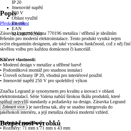
IP 20
Jmenovité napětí
Popis
250 V
Oblast využití
Přeskočit oblast
Interiér
EAN
Zásuvka Legrand Valena 770196 metalíza / stříbrná je ideálním
3245067701966
řešením pro moderní elektroinstalace. Tento produkt vyniká nejen
svým elegantním designem, ale také vysokou funkčností, což z něj činí
skvělou volbu pro každou domácnost či kancelář.
Klíčové vlastnosti:
• Moderní design v metalíze a stříbrné barvě
• Podomítková montáž pro snadnou instalaci
• Úroveň ochrany IP 20, vhodná pro interiérové použití
• Jmenovité napětí 250 V pro spolehlivý výkon
Značka Legrand je synonymem pro kvalitu a inovaci v oblasti
elektroinstalací. Série Valena nabízí širokou škálu produktů, které
splňují nejvyšší standardy a požadavky na design. Zásuvka Legrand
Valena 770196 je navržena tak, aby se snadno integrovala do
Zobrazit více
jakéhokoli interiéru, a její metalíza dodává moderní vzhled.
Bezpečnost výrobků
Technická specifikace:
• Rozměry: 71 mm x 71 mm x 43 mm