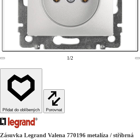
1
/
2
Porovnat
Zásuvka Legrand Valena 770196 metalíza / stříbrná