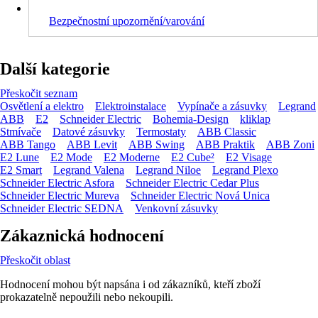
Bezpečnostní upozornění/varování
Další kategorie
Přeskočit seznam
Osvětlení a elektro
Elektroinstalace
Vypínače a zásuvky
Legrand
ABB
E2
Schneider Electric
Bohemia-Design
kliklap
Stmívače
Datové zásuvky
Termostaty
ABB Classic
ABB Tango
ABB Levit
ABB Swing
ABB Praktik
ABB Zoni
E2 Lune
E2 Mode
E2 Moderne
E2 Cube²
E2 Visage
E2 Smart
Legrand Valena
Legrand Niloe
Legrand Plexo
Schneider Electric Asfora
Schneider Electric Cedar Plus
Schneider Electric Mureva
Schneider Electric Nová Unica
Schneider Electric SEDNA
Venkovní zásuvky
Zákaznická hodnocení
Přeskočit oblast
Hodnocení mohou být napsána i od zákazníků, kteří zboží
prokazatelně nepoužili nebo nekoupili.