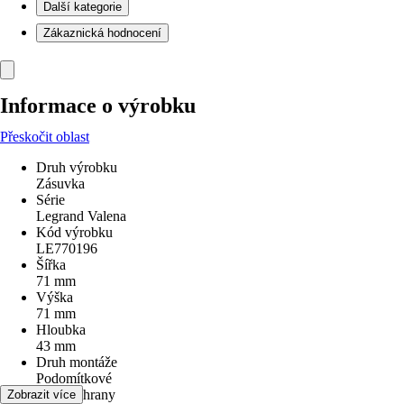
Další kategorie
Zákaznická hodnocení
Informace o výrobku
Přeskočit oblast
Druh výrobku
Zásuvka
Série
Legrand Valena
Kód výrobku
LE770196
Šířka
71 mm
Výška
71 mm
Hloubka
43 mm
Druh montáže
Podomítkové
Druh ochrany
Zobrazit více