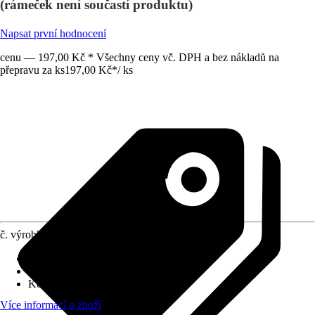
(rámeček není součastí produktu)
Napsat první hodnocení
cenu — 197,00 Kč * Všechny ceny vč. DPH a bez nákladů na
přepravu za ks
197,00 Kč
*
/
ks
č. výrobku
7713640
Druh výrobku
:
Zásuvka
Druh montáže
:
Podomítkové
Kód výrobku
:
LE770196
Více informací o zboží