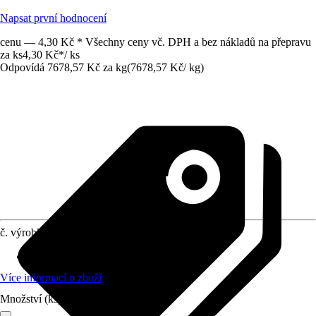
Napsat první hodnocení
cenu — 4,30 Kč * Všechny ceny vč. DPH a bez nákladů na přepravu
za ks
4,30 Kč
*
/
ks
Odpovídá 7678,57 Kč za kg
(
7678,57 Kč
/
kg
)
č. výrobku
7805891
Průměr
:
10 mm
Více informací o zboží
Množství (ks)