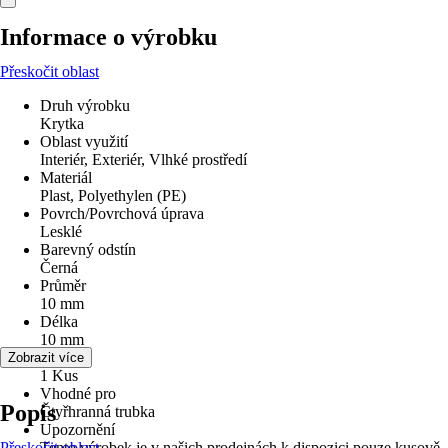
Informace o výrobku
Přeskočit oblast
Druh výrobku
Krytka
Oblast využití
Interiér, Exteriér, Vlhké prostředí
Materiál
Plast, Polyethylen (PE)
Povrch/Povrchová úprava
Lesklé
Barevný odstín
Černá
Průměr
10 mm
Délka
10 mm
Obsah
Zobrazit více
1 Kus
Vhodné pro
Popis
Čtyřhranná trubka
Upozornění
Přeskočit oblast
Tento výrobek je v našich prodejnách k dispozici pouze kusově.