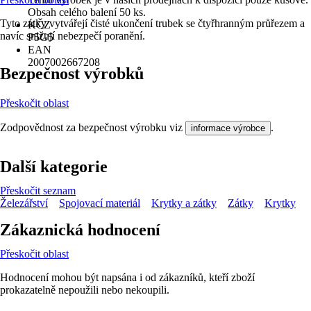
Obsah celého balení 50 ks.
Tyto zátky vytvářejí čisté ukončení trubek se čtyřhranným průřezem a
KČZ
navíc snižují nebezpečí poranění.
P5G5
EAN
2007002667208
Bezpečnost výrobků
Přeskočit oblast
Zodpovědnost za bezpečnost výrobku viz
.
informace výrobce
Další kategorie
Přeskočit seznam
Železářství
Spojovací materiál
Krytky a zátky
Zátky
Krytky
Zákaznická hodnocení
Přeskočit oblast
Hodnocení mohou být napsána i od zákazníků, kteří zboží
prokazatelně nepoužili nebo nekoupili.