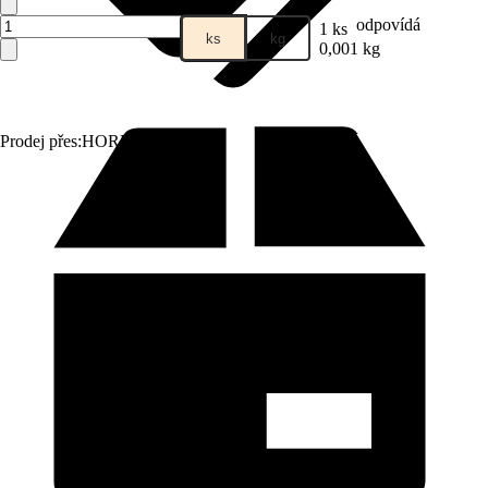
odpovídá
1 ks
ks
kg
0,001 kg
Prodej přes:
HORNBACH