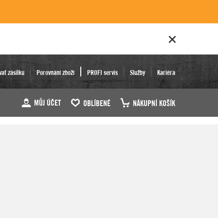
vat zásilku
Porovnání zboží
PROFI servis
Služby
Kariéra
MŮJ ÚČET
OBLÍBENÉ
NÁKUPNÍ KOŠÍK