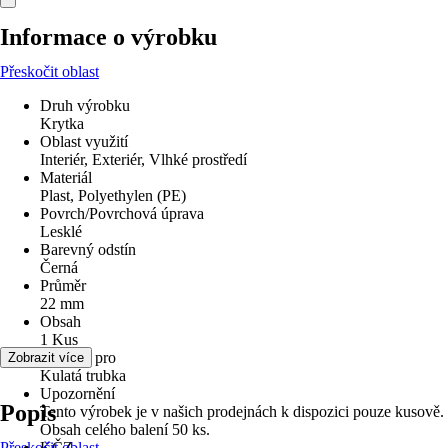
Informace o výrobku
Přeskočit oblast
Druh výrobku
Krytka
Oblast využití
Interiér, Exteriér, Vlhké prostředí
Materiál
Plast, Polyethylen (PE)
Povrch/Povrchová úprava
Lesklé
Barevný odstín
Černá
Průměr
22 mm
Obsah
1 Kus
Vhodné pro
Zobrazit více
Kulatá trubka
Upozornění
Popis
Tento výrobek je v našich prodejnách k dispozici pouze kusově.
Obsah celého balení 50 ks.
Přeskočit oblast
KČZ