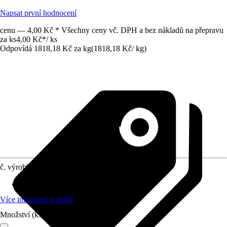
Napsat první hodnocení
cenu — 4,00 Kč * Všechny ceny vč. DPH a bez nákladů na přepravu
za ks
4,00 Kč
*
/
ks
Odpovídá 1818,18 Kč za kg
(
1818,18 Kč
/
kg
)
č. výrobku
7805898
Průměr
:
22 mm
Více informací o zboží
Množství (ks)