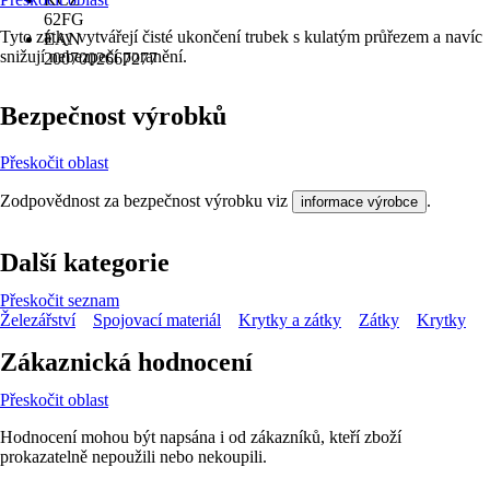
62FG
Tyto zátky vytvářejí čisté ukončení trubek s kulatým průřezem a navíc
EAN
snižují nebezpečí poranění.
2007002667277
Bezpečnost výrobků
Přeskočit oblast
Zodpovědnost za bezpečnost výrobku viz
.
informace výrobce
Další kategorie
Přeskočit seznam
Železářství
Spojovací materiál
Krytky a zátky
Zátky
Krytky
Zákaznická hodnocení
Přeskočit oblast
Hodnocení mohou být napsána i od zákazníků, kteří zboží
prokazatelně nepoužili nebo nekoupili.