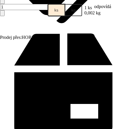
odpovídá
1 ks
ks
kg
0,002 kg
Prodej přes:
HORNBACH