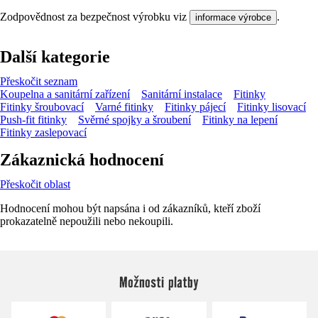
Zodpovědnost za bezpečnost výrobku viz
.
informace výrobce
Další kategorie
Přeskočit seznam
Koupelna a sanitární zařízení
Sanitární instalace
Fitinky
Fitinky šroubovací
Varné fitinky
Fitinky pájecí
Fitinky lisovací
Push-fit fitinky
Svěrné spojky a šroubení
Fitinky na lepení
Fitinky zaslepovací
Zákaznická hodnocení
Přeskočit oblast
Hodnocení mohou být napsána i od zákazníků, kteří zboží
prokazatelně nepoužili nebo nekoupili.
Možnosti platby