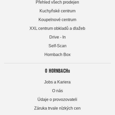
Přehled všech prodejen
Kuchyňské centrum
Koupelnové centrum
XXL centrum obkladů a dlažeb
Drive - In
Self-Scan
Hornbach Box
O HORNBACHu
Jobs a Kariera
O nás
Údaje o provozovateli
Záruka trvale nízkých cen