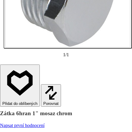
1
/
1
Porovnat
Zátka 6hran 1" mosaz chrom
Napsat první hodnocení