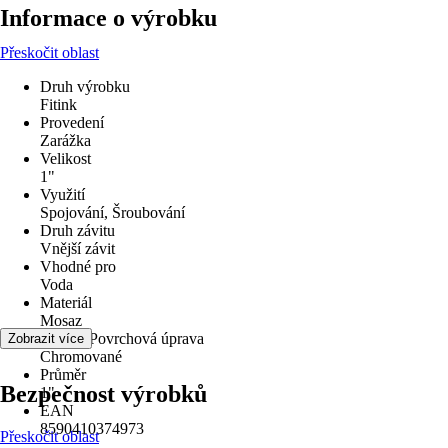
Informace o výrobku
Přeskočit oblast
Druh výrobku
Fitink
Provedení
Zarážka
Velikost
1"
Využití
Spojování, Šroubování
Druh závitu
Vnější závit
Vhodné pro
Voda
Materiál
Mosaz
Povrch/Povrchová úprava
Zobrazit více
Chromované
Průměr
Bezpečnost výrobků
1"
EAN
8590410374973
Přeskočit oblast