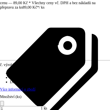
cenu — 89,00 Kč * Všechny ceny vč. DPH a bez nákladů na
přepravu za ks
89,00 Kč
*
/
ks
č. výrobku
7154580
Velikost
:
1"
Využití
:
Spojování, Šroubování
Druh závitu
:
Vnější závit
Více informací o zboží
Množství (ks)
1 ks