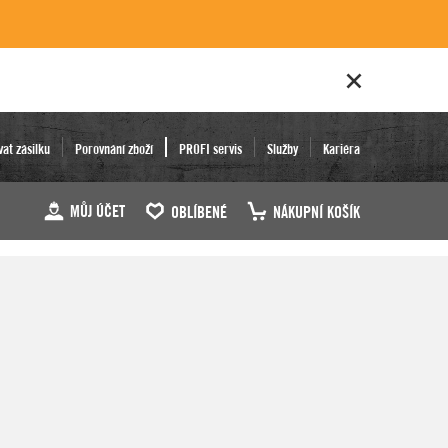
vat zásilku
Porovnání zboží
PROFI servis
Služby
Kariéra
MŮJ ÚČET
OBLÍBENÉ
NÁKUPNÍ KOŠÍK