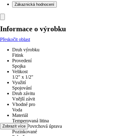
Zákaznická hodnocení
Informace o výrobku
Přeskočit oblast
Druh výrobku
Fitink
Provedení
Spojka
Velikost
1/2" x 1/2"
Využití
Spojování
Druh závitu
Vnější závit
Vhodné pro
Voda
Materiál
Temperovaná litina
Povrch/Povrchová úprava
Zobrazit více
Pozinkované