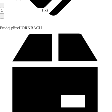
1 ks
Prodej přes:
HORNBACH