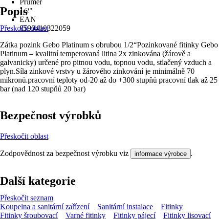
Průměr
Popis
1/2"
EAN
Přeskočit oblast
8590410322059
Zátka pozink Gebo Platinum s obrubou 1/2“Pozinkované fitinky Gebo
Platinum – kvalitní temperovaná litina 2x zinkována (žárově a
galvanicky) určené pro pitnou vodu, topnou vodu, stlačený vzduch a
plyn.Síla zinkové vrstvy u žárového zinkování je minimálně 70
mikronů.pracovní teploty od-20 až do +300 stupňů pracovní tlak až 25
bar (nad 120 stupňů 20 bar)
Bezpečnost výrobků
Přeskočit oblast
Zodpovědnost za bezpečnost výrobku viz
.
informace výrobce
Další kategorie
Přeskočit seznam
Koupelna a sanitární zařízení
Sanitární instalace
Fitinky
Fitinky šroubovací
Varné fitinky
Fitinky pájecí
Fitinky lisovací