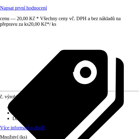
Napsat první hodnocení
cenu — 20,00 Kč * Všechny ceny vč. DPH a bez nákladů na
přepravu za ks
20,00 Kč
*
/
ks
č. výrobku
10333999
Velikost
:
1/2" x 1/2"
Využití
:
Spojování
Druh závitu
:
Vnější závit
Více informací o zboží
Množství (ks)